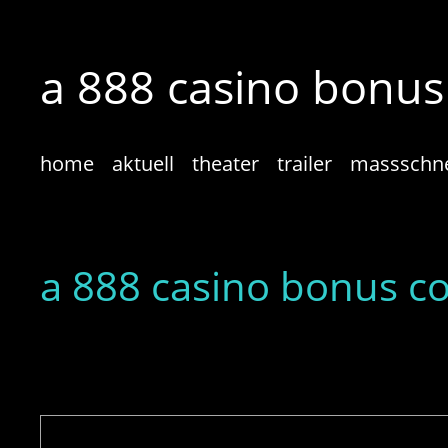
a 888 casino bonus
home
aktuell
theater
trailer
massschn
a 888 casino bonus co