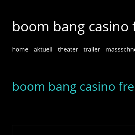
boom bang casino f
home
aktuell
theater
trailer
massschn
boom bang casino fre