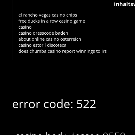
inhalts
el rancho vegas casino chips
free ducks in a row casino game
casino
casino dresscode baden
about online casino österreich
casino estoril discoteca
does chumba casino report winnings to irs
error code: 522