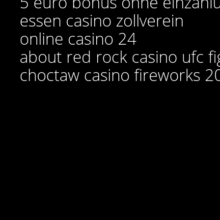
5 euro bonus ohne einzahl
essen casino zollverein
online casino 24
about red rock casino ufc fi
choctaw casino fireworks 2