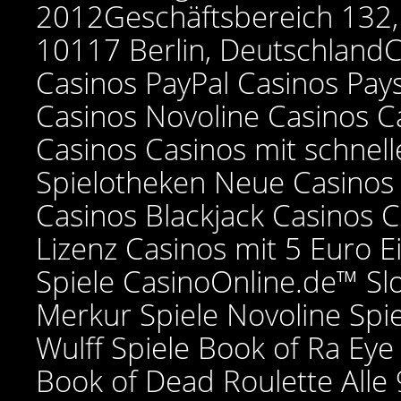
2012Geschäftsbereich 132, 
10117 Berlin, DeutschlandC
Casinos PayPal Casinos Pay
Casinos Novoline Casinos C
Casinos Casinos mit schnel
Spielotheken Neue Casinos 
Casinos Blackjack Casinos 
Lizenz Casinos mit 5 Euro E
Spiele CasinoOnline.de™ Sl
Merkur Spiele Novoline Spie
Wulff Spiele Book of Ra Eye
Book of Dead Roulette Alle 