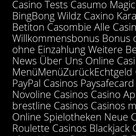
Casino Tests Casumo Magic
BingBong Wildz Caxino Kar
Betiton Casombie Alle Casi
Willkommensbonus Bonus oh
ohne Einzahlung Weitere Be
News Über Uns Online Cas
MenüMenüZurückEchtgeld C
PayPal Casinos Paysafecard
Novoline Casinos Casino Ap
brestline Casinos Casinos m
Online Spielotheken Neue C
Roulette Casinos Blackjack 