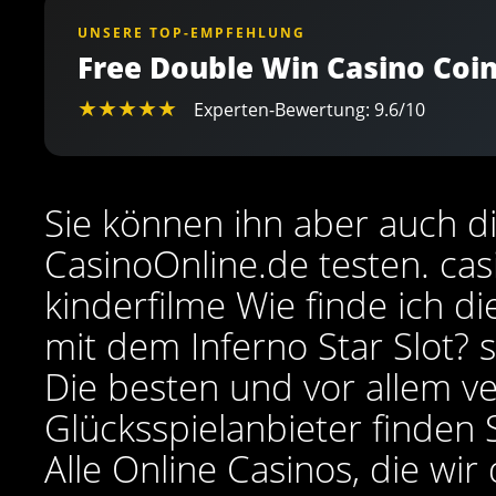
UNSERE TOP-EMPFEHLUNG
Free Double Win Casino Coi
★★★★★
Experten-Bewertung: 9.6/10
Sie können ihn aber auch di
CasinoOnline.de testen.
cas
kinderfilme
Wie finde ich di
mit dem Inferno Star Slot? 
Die besten und vor allem v
Glücksspielanbieter finden S
Alle Online Casinos, die wir