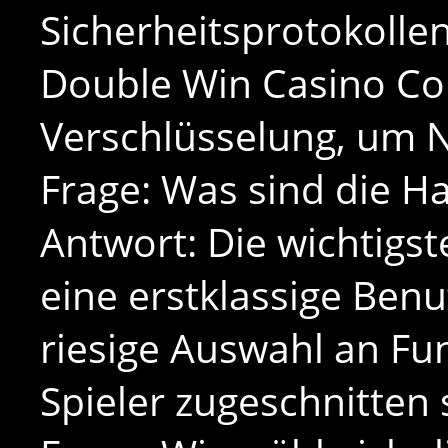
Sicherheitsprotokollen
Double Win Casino Co
Verschlüsselung, um 
Frage: Was sind die H
Antwort: Die wichtigs
eine erstklassige Ben
riesige Auswahl an Fun
Spieler zugeschnitten 