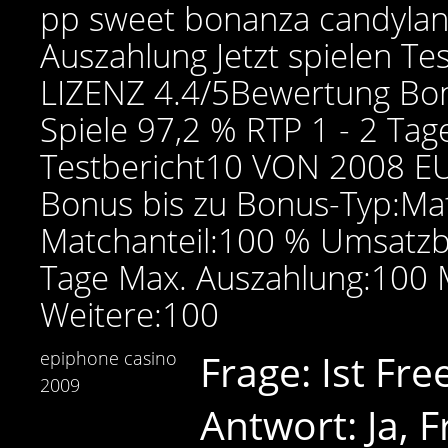
pp sweet bonanza candylan
Auszahlung Jetzt spielen T
LIZENZ 4.4/5Bewertung Bon
Spiele 97,2 % RTP 1 - 2 Tag
Testbericht10 VON 2008 E
Bonus bis zu Bonus-Typ:Ma
Matchanteil:100 % Umsatzb
Tage Max. Auszahlung:100 M
Weitere:100
Frage: Ist Fr
epiphone casino
2009
Antwort: Ja, 