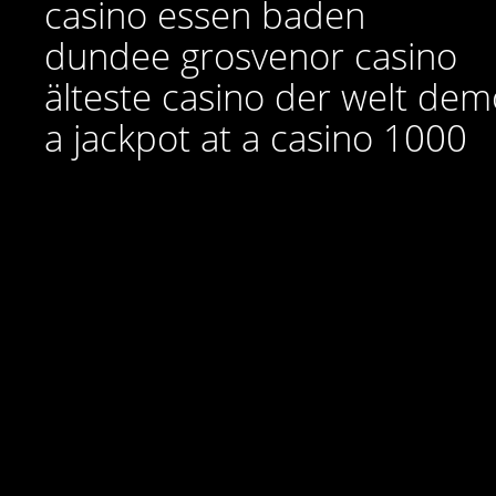
casino essen baden
dundee grosvenor casino
älteste casino der welt dem
a jackpot at a casino 1000