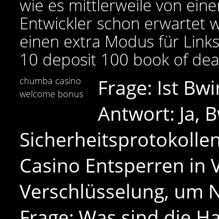
wie es mittlerweile von ei
Entwickler schon erwartet w
einen extra Modus für Link
10 deposit 100 book of dea
Frage: Ist Bw
chumba casino
welcome bonus
Antwort: Ja, 
Sicherheitsprotokollen
Casino Entsperren in
Verschlüsselung, um 
Frage: Was sind die H