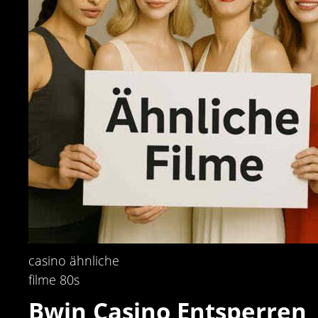
casino ähnliche
filme 80s
Bwin Casino Entsperren