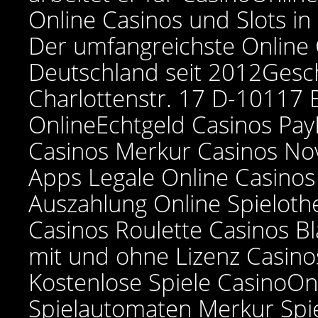
Online Casinos und Slots i
Der umfangreichste Online 
Deutschland seit 2012Gesch
Charlottenstr. 17 D-10117 
OnlineEchtgeld Casinos Pay
Casinos Merkur Casinos Nov
Apps Legale Online Casinos 
Auszahlung Online Spieloth
Casinos Roulette Casinos Bl
mit und ohne Lizenz Casino
Kostenlose Spiele CasinoOn
Spielautomaten Merkur Spie