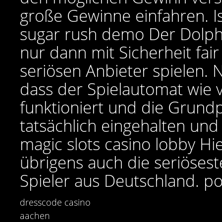
große Gewinne einfahren. Is
sugar rush demo Der Dolphin
nur dann mit Sicherheit fai
seriösen Anbieter spielen. N
dass der Spielautomat wie 
funktioniert und die Grun
tatsächlich eingehalten und
magic slots casino lobby Hie
übrigens auch die seriösest
Spieler aus Deutschland. po
dresscode casino
aachen