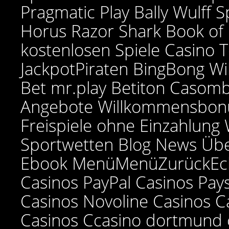
Pragmatic Play Bally Wulff S
Horus Razor Shark Book of 
kostenlosen Spiele Casino
JackpotPiraten BingBong W
Bet mr.play Betiton Casomb
Angebote Willkommensbonu
Freispiele ohne Einzahlung
Sportwetten Blog News Übe
Ebook MenüMenüZurückEcht
Casinos PayPal Casinos Pay
Casinos Novoline Casinos C
Casinos Ccasino dortmund c