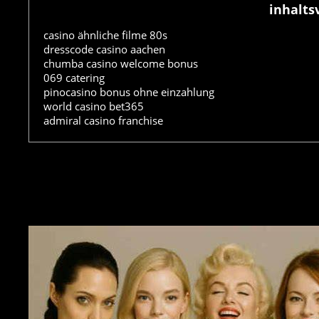
inhalts
casino ähnliche filme 80s
dresscode casino aachen
chumba casino welcome bonus
069 catering
pinocasino bonus ohne einzahlung
world casino bet365
admiral casino franchise