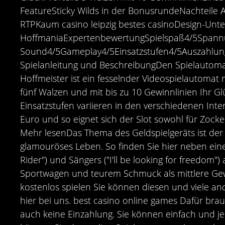
FeatureSticky Wilds in der BonusrundeNachteile
RTPKaum casino leipzig bestes casinoDesign-Unte
HoffmaniaExpertenbewertungSpielspaß4/5Spann
Sound4/5Gameplay4/5Einsatzstufen4/5Auszahlung
Spielanleitung und BeschreibungDen Spielautomat 
Hoffmeister ist ein fesselnder Videospielautomat
fünf Walzen und mit bis zu 10 Gewinnlinien Ihr G
Einsatzstufen variieren in den verschiedenen Int
Euro und so eignet sich der Slot sowohl für Zocke
Mehr lesenDas Thema des Geldspielgeräts ist der
glamouröses Leben. So finden Sie hier neben eine
Rider") und Sängers ("I'll be looking for freedom"
Sportwagen und teurem Schmuck als mittlere Gew
kostenlos spielen Sie können diesen und viele and
hier bei uns. best casino online games Dafür br
auch keine Einzahlung. Sie können einfach und jed