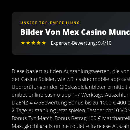
UNSERE TOP-EMPFEHLUNG
Bilder Von Mex Casino Mun
★★★★★
Experten-Bewertung: 9.4/10
Diese basiert auf den Auszahlungswerten, die vo
der Casino Spieler, wie z.B. casino mobile app 
Überprüfungen der Glücksspielanbieter ermittelt 
unibet online casino app
1-7 Werktage Auszahlung
LIZENZ 4.4/5Bewertung Bonus bis zu 1000 € 400 ca
2 Tage Auszahlung Jetzt spielen Testbericht10 V
Bonus-Typ:Match-Bonus Betrag:100 € Matchantei
Max. giochi gratis online roulette francese Ausza