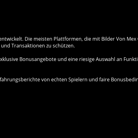
ntwickelt. Die meisten Plattformen, die mit Bilder Von Mex
und Transaktionen zu schützen.
exklusive Bonusangebote und eine riesige Auswahl an Funkti
Erfahrungsberichte von echten Spielern und faire Bonusbed