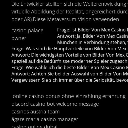
Die Entwickler stellten sich die Weiterentwicklung
virtuelle Abbildung der Realität, angereichert du
oder AR).Diese Metaversum-Vision verwenden
Frage: Ist Bilder Von Mex Casino
casino palace
Antwort: Ja, Bilder Von Mex Casi
owner
Munchen in Verbindung stehen, 
Frage: Was sind die Hauptvorteile von Bilder Von Me
Antwort: Die wichtigsten Vorteile von Bilder Von Mex
speziell auf die Bedürfnisse moderner Spieler zugeschn
Frage: Wie wähle ich die beste Bilder Von Mex Casino
Antwort: Achten Sie bei der Auswahl von Bilder Von M
Vergewissern Sie sich immer über die Seriosität, bevor 
online casino bonus ohne einzahlung erfahrung
discord casino bot welcome message
casinos austria team
ägare maria casino manager
casino online dubai