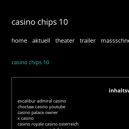
casino chips 10
home
aktuell
theater
trailer
massschn
casino chips 10
inhalts
excalibur admiral casino
choctaw casino youtube
casino palace owner
x casino
casino royale casino österreich