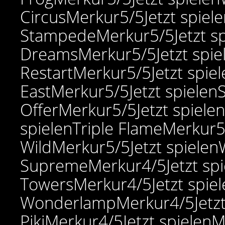
CircusMerkur5/5Jetzt spiel
StampedeMerkur5/5Jetzt sp
DreamsMerkur5/5Jetzt spie
RestartMerkur5/5Jetzt spiel
EastMerkur5/5Jetzt spiele
OfferMerkur5/5Jetzt spiele
spielenTriple FlameMerkur5/
WildMerkur5/5Jetzt spielen
SupremeMerkur4/5Jetzt sp
TowersMerkur4/5Jetzt spiel
WonderlampMerkur4/5Jetzt 
PikiMerkur4/5Jetzt spielenM