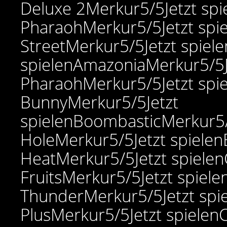
Deluxe 2Merkur5/5Jetzt spi
PharaohMerkur5/5Jetzt spi
StreetMerkur5/5Jetzt spiel
spielenAmazoniaMerkur5/5Je
PharaohMerkur5/5Jetzt spi
BunnyMerkur5/5Jetzt
spielenBoombasticMerkur5/5
HoleMerkur5/5Jetzt spielen
HeatMerkur5/5Jetzt spiele
FruitsMerkur5/5Jetzt spiel
ThunderMerkur5/5Jetzt spie
PlusMerkur5/5Jetzt spielen