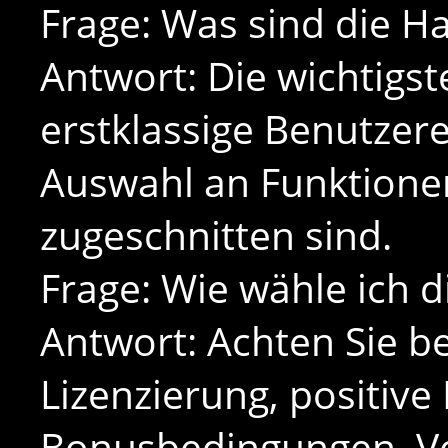
Frage: Was sind die H
Antwort: Die wichtigs
erstklassige Benutzer
Auswahl an Funktionen
zugeschnitten sind.
Frage: Wie wähle ich 
Antwort: Achten Sie b
Lizenzierung, positive
Bonusbedingungen. Ver