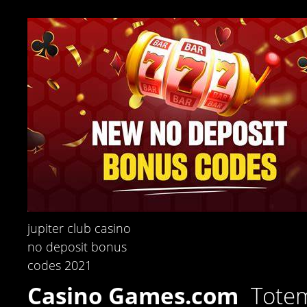
jupiter club casino
no deposit bonus
codes 2021
Casino Games.com
Totem 