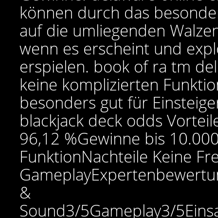
können durch das besonder
auf die umliegenden Walzen
wenn es erscheint und expl
erspielen. book of ra tm de
keine komplizierten Funktion
besonders gut für Einsteiger
blackjack deck odds Vortei
96,12 %Gewinne bis 10.000
FunktionNachteile Keine Fre
GameplayExpertenbewertun
&
Sound3/5Gameplay3/5Einsat