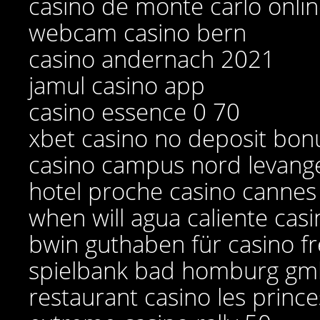
casino de monte carlo onli
webcam casino bern
casino andernach 2021
jamul casino app
casino essence 0 70
xbet casino no deposit bon
casino campus nord levang
hotel proche casino cannes
when will agua caliente cas
bwin guthaben für casino fr
spielbank bad homburg g
restaurant casino les princ