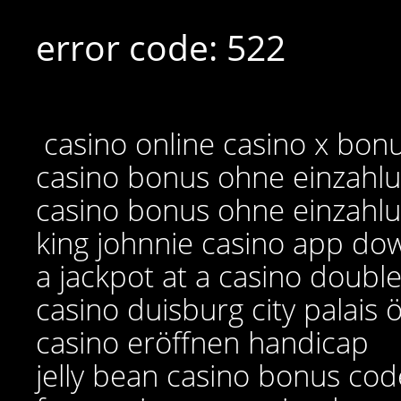
error code: 522
casino online casino x bon
casino bonus ohne einzahl
casino bonus ohne einzahl
king johnnie casino app do
a jackpot at a casino doubl
casino duisburg city palais 
casino eröffnen handicap
jelly bean casino bonus cod