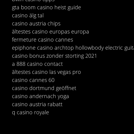
gta boom casino heist guide
casino älg tal
casino austria chips
ältestes casino europas europa
fermeture casino cannes
epiphone casino archtop hollowbody electric guit
casino bonus zonder storting 2021
a 888 casino contact
ältestes casino las vegas pro
casino cannes 60
casino dortmund geöffnet
casino andernach yoga
casino austria rabatt
q casino royale