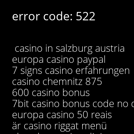
error code: 522
casino in salzburg austria
europa casino paypal
7 signs casino erfahrungen
casino chemnitz 875
600 casino bonus
7bit casino bonus code no 
europa casino 50 reais
är casino riggat menü