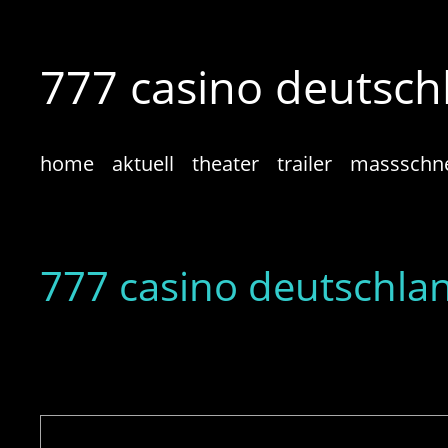
777 casino deutsch
home
aktuell
theater
trailer
massschn
777 casino deutschla