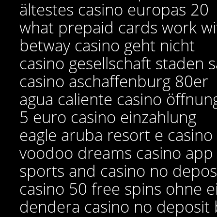
ältestes casino europas 20
what prepaid cards work w
betway casino geht nicht
casino gesellschaft staden 
casino aschaffenburg 80er
agua caliente casino öffnun
5 euro casino einzahlung
eagle aruba resort e casino
voodoo dreams casino app
sports and casino no depos
casino 50 free spins ohne e
dendera casino no deposit