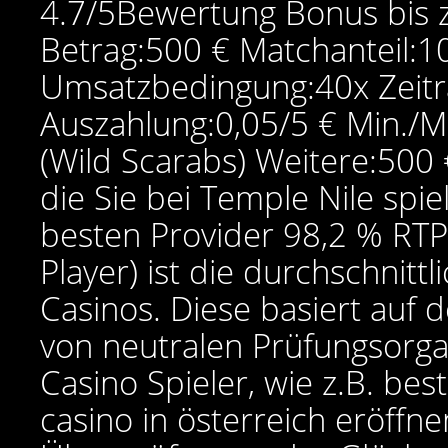
4.7/5Bewertung Bonus bis
Betrag:500 € Matchanteil:1
Umsatzbedingung:40x Zeitr
Auszahlung:0,05/5 € Min./Ma
(Wild Scarabs) Weitere:500 
die Sie bei Temple Nile spi
besten Provider 98,2 % RTP
Player) ist die durchschnit
Casinos. Diese basiert auf 
von neutralen Prüfungsorga
Casino Spieler, wie z.B. bes
casino in österreich eröffne