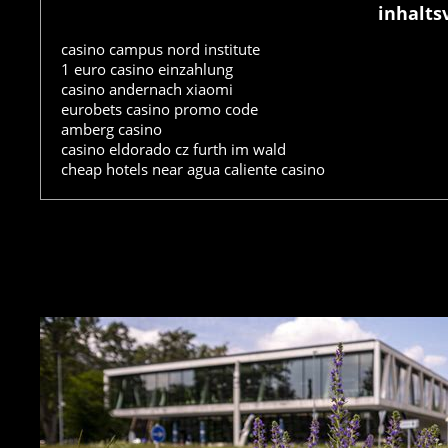
inhalts
casino campus nord institute
1 euro casino einzahlung
casino andernach xiaomi
eurobets casino promo code
amberg casino
casino eldorado cz furth im wald
cheap hotels near agua caliente casino