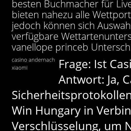
besten Buchmacher für Liv
bieten nahezu alle Wettport
jedoch können sich Auswah
verfügbare Wettartenunters
vanellope princeb Untersch
Frage: Ist Ca
casino andernach
xiaomi
Antwort: Ja,
Sicherheitsprotokollen
Win Hungary in Verbi
Verschlüsselung, um 