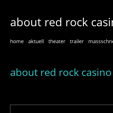
about red rock cas
home
aktuell
theater
trailer
massschn
about red rock casin