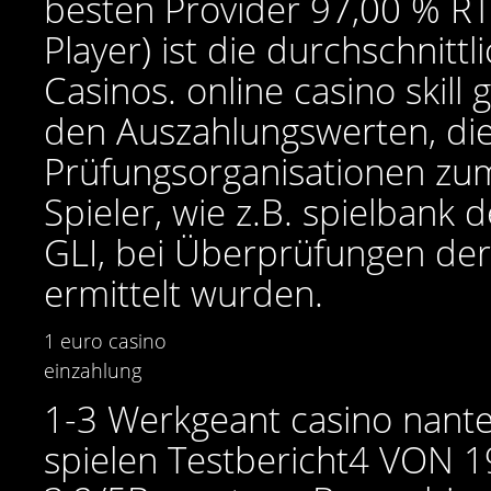
besten Provider 97,00 % RT
Player) ist die durchschnit
Casinos. online casino skill
den Auszahlungswerten, die
Prüfungsorganisationen zu
Spieler, wie z.B. spielbank
GLI, bei Überprüfungen der
ermittelt wurden.
1 euro casino
einzahlung
1-3 Werkgeant casino nante
spielen Testbericht4 VON 