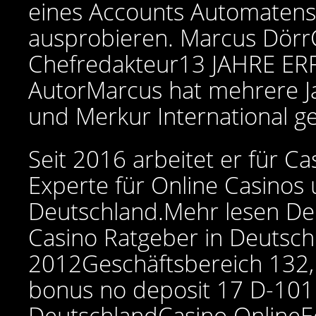
eines Accounts Automatensp
ausprobieren. Marcus Dörr
Chefredakteur13 JAHRE E
AutorMarcus hat mehrere Ja
und Merkur International ge
Seit 2016 arbeitet er für Ca
Experte für Online Casinos 
Deutschland.Mehr lesen De
Casino Ratgeber in Deutsch
2012Geschäftsbereich 132, 
bonus no deposit 17 D-1011
DeutschlandCasino OnlineEc