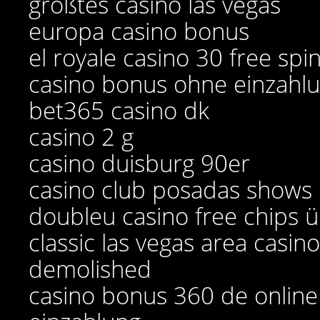
größtes casino las vegas
europa casino bonus
el royale casino 30 free spi
casino bonus ohne einzahl
bet365 casino dk
casino 2 g
casino duisburg 90er
casino club posadas shows
doubleu casino free chips ü
classic las vegas area casino
demolished
casino bonus 360 de onlin