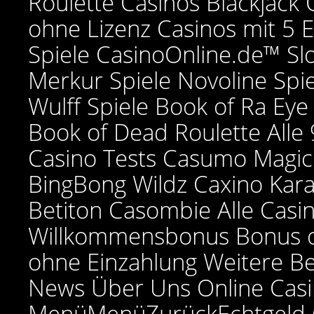
Roulette Casinos Blackjack 
ohne Lizenz Casinos mit 5 
Spiele CasinoOnline.de™ Sl
Merkur Spiele Novoline Spie
Wulff Spiele Book of Ra Eye
Book of Dead Roulette Alle 
Casino Tests Casumo Magic
BingBong Wildz Caxino Kar
Betiton Casombie Alle Casi
Willkommensbonus Bonus oh
ohne Einzahlung Weitere Be
News Über Uns Online Cas
MenüMenüZurückEchtgeld C