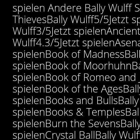
spielen Andere Bally Wulff S
ThievesBally Wulff5/5Jetzt s
Wulff3/5Jetzt spielenAncient
Wulff4.3/5Jetzt spielenAsena
spielenBook of MadnessBall
spielenBook of MoorhuhnBal
spielenBook of Romeo and Ju
spielenBook of the AgesBall
spielenBooks and BullsBally
spielenBooks & TemplesBall
spielenBurn the SevensBally
spielenCrystal BallBally Wulf