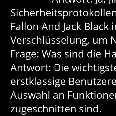
Sicherheitsprotokollen
Fallon And Jack Black
Verschlüsselung, um 
Frage: Was sind die Ha
Antwort: Die wichtigst
erstklassige Benutzer
Auswahl an Funktionen
zugeschnitten sind.