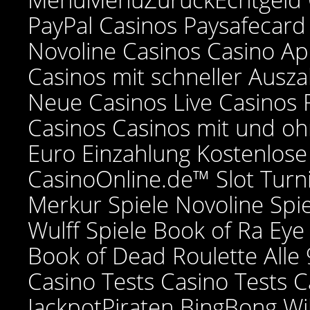
PayPal Casinos Paysafecard
Novoline Casinos Casino Ap
Casinos mit schneller Ausz
Neue Casinos Live Casinos R
Casinos Casinos mit und oh
Euro Einzahlung Kostenlose 
CasinoOnline.de™ Slot Turn
Merkur Spiele Novoline Spie
Wulff Spiele Book of Ra Eye
Book of Dead Roulette Alle 
Casino Tests Casino Tests
JackpotPiraten BingBong W