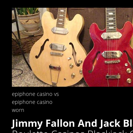
epiphone casino vs
epiphone casino
worn
Jimmy Fallon And Jack B