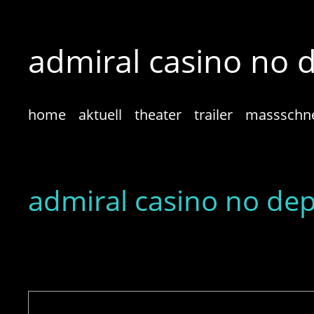
admiral casino no 
home
aktuell
theater
trailer
massschn
admiral casino no de