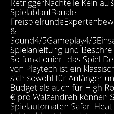
RetriggerNachteile Kein au
SpielablaufBanale
FreispielrundeExpertenbew
&
Sound4/5Gameplay4/5Einsat
Spielanleitung und Beschrei
So funktioniert das Spiel D
von Playtech ist ein klassis
sich sowohl für Anfänger u
Budget als auch für High Rol
€ pro Walzendreh können 
Spielautomaten Safari Heat