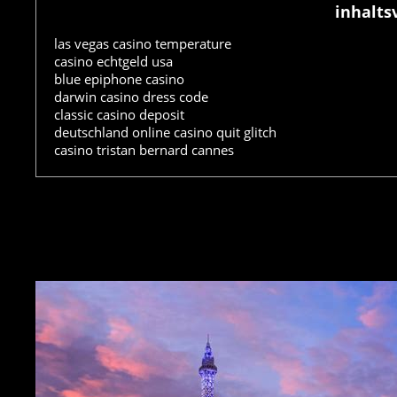
inhalts
las vegas casino temperature
casino echtgeld usa
blue epiphone casino
darwin casino dress code
classic casino deposit
deutschland online casino quit glitch
casino tristan bernard cannes