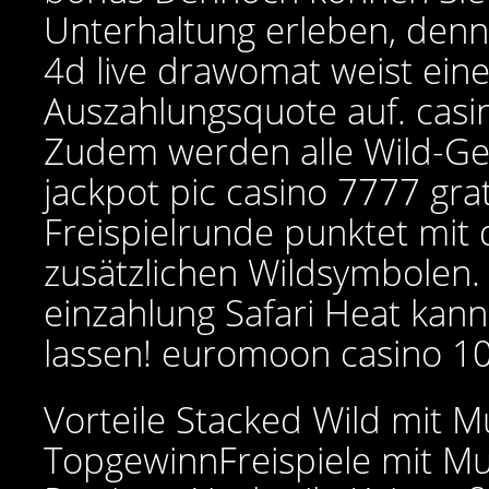
Unterhaltung erleben, denn
4d live drawomat weist ein
Auszahlungsquote auf. casi
Zudem werden alle Wild-Ge
jackpot pic casino 7777 gra
Freispielrunde punktet mit 
zusätzlichen Wildsymbolen
einzahlung
Safari Heat kann 
lassen! euromoon casino 10
Vorteile Stacked Wild mit Mu
TopgewinnFreispiele mit Mu