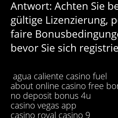
Antwort: Achten Sie b
gültige Lizenzierung, 
faire Bonusbedingunge
bevor Sie sich registri
agua caliente casino fuel
about online casino free b
no deposit bonus 4u
casino vegas app
casino royal casino 9