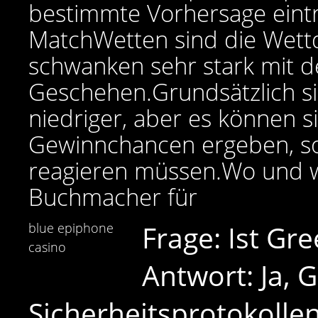
bestimmte Vorhersage eintri
MatchWetten sind die Wett
schwanken sehr stark mit 
Geschehen.Grundsätzlich s
niedriger, aber es können sic
Gewinnchancen ergeben, sod
reagieren müssen.Wo und wi
Buchmacher für
Frage: Ist Gr
blue epiphone
casino
Antwort: Ja, 
Sicherheitsprotokollen