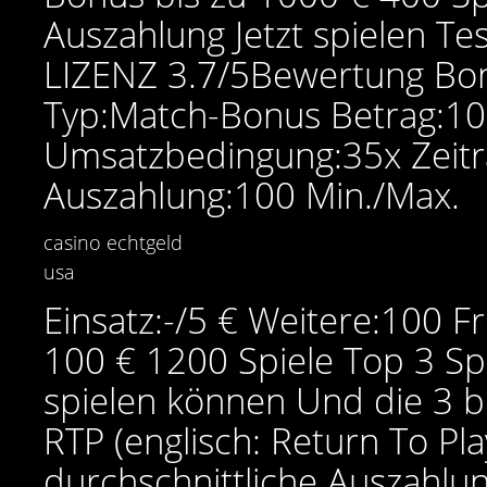
Auszahlung Jetzt spielen T
LIZENZ 3.7/5Bewertung Bon
Typ:Match-Bonus Betrag:10
Umsatzbedingung:35x Zeit
Auszahlung:100 Min./Max.
casino echtgeld
usa
Einsatz:-/5 € Weitere:100 Fr
100 € 1200 Spiele Top 3 Spi
spielen können Und die 3 b
RTP (englisch: Return To Play
durchschnittliche Auszahlu