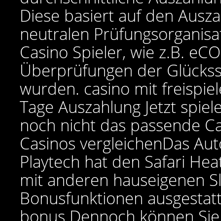
Diese basiert auf den Ausz
neutralen Prüfungsorganisa
Casino Spieler, wie z.B. eC
Überprüfungen der Glückssp
wurden. casino mit freispie
Tage Auszahlung Jetzt spiel
noch nicht das passende Ca
Casinos vergleichenDas Aut
Playtech hat den Safari Heat
mit anderen hauseigenen Slo
Bonusfunktionen ausgestattet
bonus Dennoch können Sie h