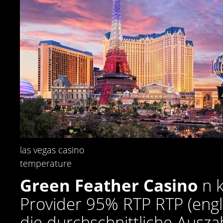
las vegas casino
temperature
Green Feather Casino
n k
Provider 95% RTP RTP (engli
die durchschnittliche Ausz