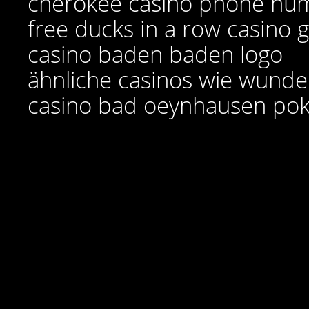
cherokee casino phone nu
free ducks in a row casino
casino baden baden logo
ähnliche casinos wie wunde
casino bad oeynhausen pok