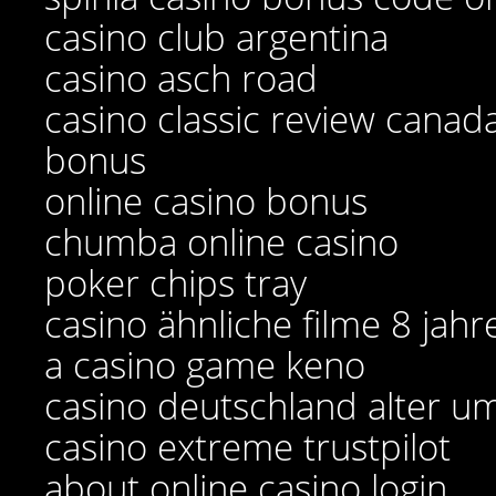
casino club argentina
casino asch road
casino classic review canad
bonus
online casino bonus
chumba online casino
poker chips tray
casino ähnliche filme 8 jahr
a casino game keno
casino deutschland alter 
casino extreme trustpilot
about online casino login