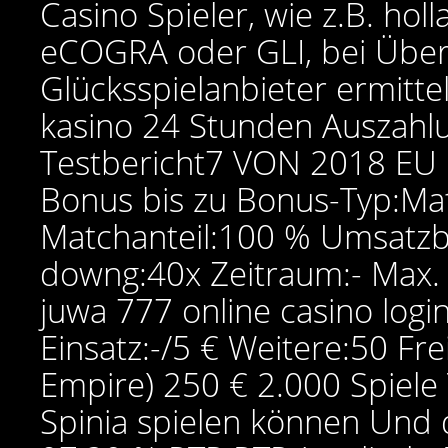
Casino Spieler, wie z.B.
holl
eCOGRA oder GLI, bei Übe
Glücksspielanbieter ermitte
kasino 24 Stunden Auszahlun
Testbericht7 VON 2018 EU
Bonus bis zu Bonus-Typ:Ma
Matchanteil:100 % Umsatzb
downg:40x Zeitraum:- Max. 
juwa 777 online casino logi
Einsatz:-/5 € Weitere:50 Fre
Empire) 250 € 2.000 Spiele T
Spinia spielen können Und 