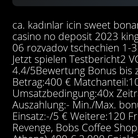
ca. kadınlar icin sweet bona
casino no deposit 2023 kin
06 rozvadov tschechien 1-
Jetzt spielen Testbericht2
4.4/5Bewertung Bonus bis
Betrag:400 € Matchanteil:1
Umsatzbedingung:40x Zeit
Auszahlung:- Min./Max. bon
Einsatz:-/5 € Weitere:120 Fr
Revenge, Bobs Coffee Shop