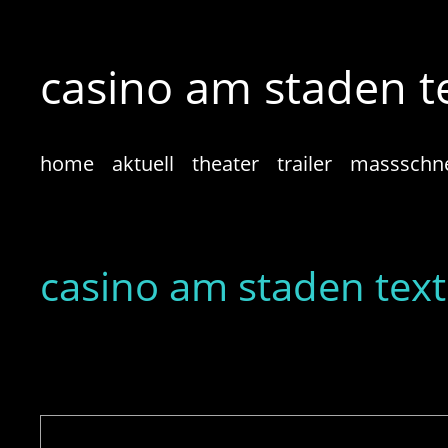
casino am staden t
home
aktuell
theater
trailer
massschn
casino am staden text