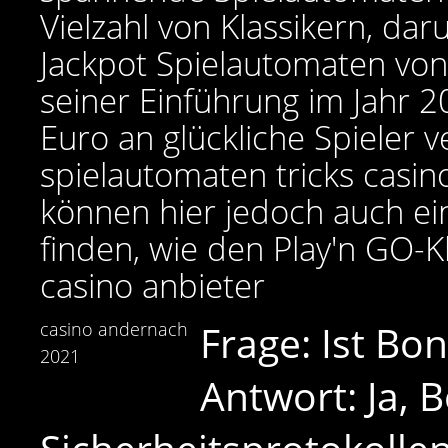
Vielzahl von Klassikern, d
Jackpot Spielautomaten von
seiner Einführung im Jahr 2
Euro an glückliche Spieler v
spielautomaten tricks casin
können hier jedoch auch ei
finden, wie den Play'n GO-K
casino anbieter
Frage: Ist Bo
casino andernach
2021
Antwort: Ja,