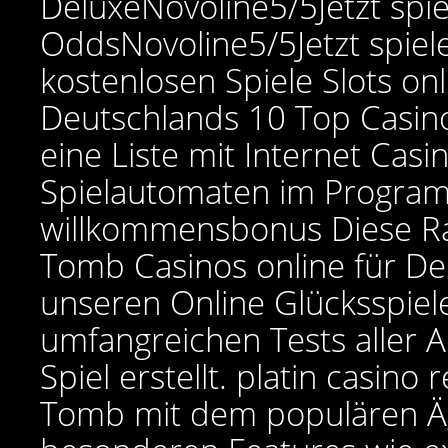
DeluxeNovoline5/5Jetzt spi
OddsNovoline5/5Jetzt spiel
kostenlosen Spiele Slots onl
Deutschlands 10 Top Casin
eine Liste mit Internet Casin
Spielautomaten im Program
willkommensbonus Diese Ra
Tomb Casinos online für D
unseren Online Glücksspiel
umfangreichen Tests aller 
Spiel erstellt. platin casino
Tomb mit dem populären 