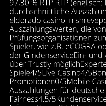
97,30 % RTP RTP (englisch: R
durchschnittliche Auszahlu
eldorado casino in shrevep
Auszahlungswerten, die von
Prüfungsorganisationen zu
Spieler, wie z.B. eCOGRA o
der G ndenserviceEin- und 
über Trustly möglichExpert
Spiele4/5Live Casino4/5Bon
Promotionen0/5Mobile Cas
Auszahlungen für deutsche 
Fairness4.5/5Kundenservic