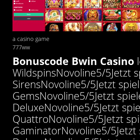
a casino game
777ww
Bonuscode Bwin Casino
l
WildspinsNovoline5/5Jetzt 
SirensNovoline5/5Jetzt spiel
GemsNovoline5/5Jetzt spiel
DeluxeNovoline5/5Jetzt spie
QuattroNovoline5/5Jetzt sp
GaminatorNovoline5/5Jetzt 