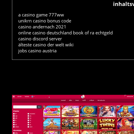
inhalts
a casino game 777ww
unikrn casino bonus code
casino andernach 2021
online casino deutschland book of ra echtgeld
casino discord server
älteste casino der welt wiki
jobs casino austria