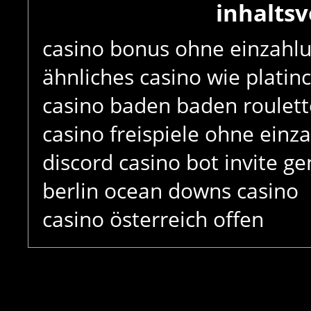
inhaltsv
casino bonus ohne einzahl
ähnliches casino wie platin
casino baden baden roulette
casino freispiele ohne einz
discord casino bot invite g
berlin ocean downs casino
casino österreich offen