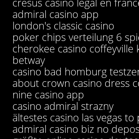
cresus casino legal en franc
admiral casino app
london's classic casino
poker chips verteilung 6 spi
cherokee casino coffeyville 
betway
casino bad homburg testz
about crown casino dress 
nine casino app
casino admiral strazny
ältestes casino las vegas to 
admiral casino biz no depo