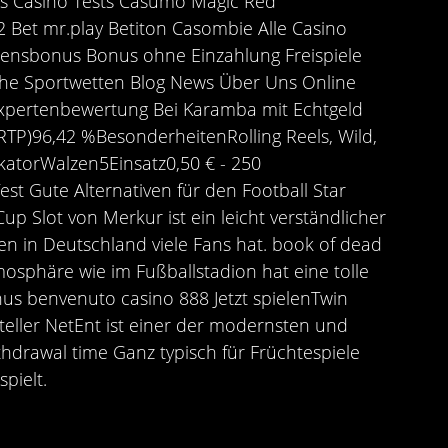
sts Casino Tests Casumo Magic Red
 Bet mr.play Betiton Casombie Alle Casino
nsbonus Bonus ohne Einzahlung Freispiele
che Sportwetten Blog News Über Uns Online
Expertenbewertung Bei Karamba mit Echtgeld
TP)96,42 %BesonderheitenRolling Reels, Wild,
ikatorWalzen5Einsatz0,50 € - 250
st Gute Alternativen für den Football Star
 Slot von Merkur ist ein leicht verständlicher
n in Deutschland viele Fans hat. book of dead
phäre wie im Fußballstadion hat eine tolle
us benvenuto casino 888 Jetzt spielenTwin
eller NetEnt ist einer der modernsten und
thdrawal time Ganz typisch für Früchtespiele
pielt.