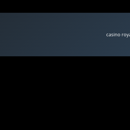
casino roy