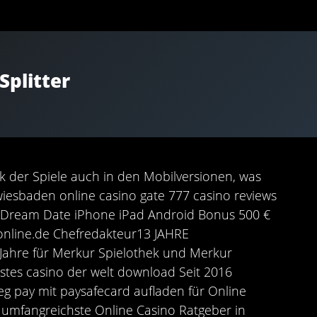
Splitter
ik der Spiele auch in den Mobilversionen, was
wiesbaden online casino gate 777 casino reviews
it Dream Date iPhone iPad Android Bonus 500 €
online.de Chefredakteur13 JAHRE
hre für Merkur Spielothek und Merkur
estes casino der welt download
Seit 2016
teg pay mit paysafecard aufladen für Online
 umfangreichste Online Casino Ratgeber in