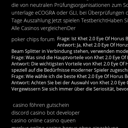
die von neutralen Prüfungsorganisationen zum Schu
unterlage eCOGRA oder GLI, bei Überprüfungen der
Tage Auszahlung Jetzt spielen TestberichtHaben 
Alle Casinos vergleichenDer
Frage: Ist Khet 2.0 Eye Of Horus 
poker chips forum
Antwort: Ja, Khet 2.0 Eye Of Hor
Beam Splitter in Verbindung stehen, verwenden mode
Frage: Was sind die Hauptvorteile von Khet 2.0 Eye Of
Antwort: Die wichtigsten Vorteile von Khet 2.0 Eye Of
speziell auf die Bedürfnisse moderner Spieler zugeschn
Frage: Wie wähle ich die beste Khet 2.0 Eye Of Horus B
Antwort: Achten Sie bei der Auswahl von Khet 2.0 Eye 
Vergewissern Sie sich immer über die Seriosität, bevor 
casino föhren gutschein
discord casino bot developer
casino online casino queen