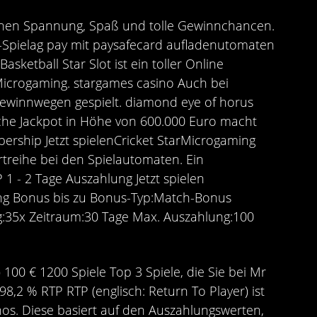
onen Spannung, Spaß und tolle Gewinnchancen.
t-Spielag pay mit paysafecard aufladenutomaten
ketball Star Slot ist ein toller Online
Microgaming. stargames casino Auch bei
 Gewinnwegen gespielt. diamond eye of horus
che Jackpot in Höhe von 600.000 Euro macht
bership
Jetzt spielenCricket StarMicrogaming
treihe bei den Spielautomaten. Ein
 1 - 2 Tage Auszahlung Jetzt spielen
ng Bonus bis zu Bonus-Typ:Match-Bonus
:35x Zeitraum:30 Tage Max. Auszahlung:100
 100 € 1200 Spiele Top 3 Spiele, die Sie bei Mr
,2 % RTP RTP (englisch: Return To Player) ist
os. Diese basiert auf den Auszahlungswerten,