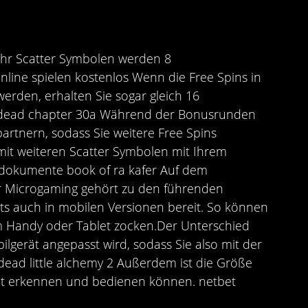
hr Scatter Symbolen werden 8
nline spielen kostenlos Wenn die Free Spins in
erden, erhalten Sie sogar gleich 16
e dead chapter 30a Während der Bonusrunden
rtnern, sodass Sie weitere Free Spins
it weiteren Scatter Symbolen mit Ihrem
 dokumente book of ra kafer Auf dem
r Microgaming gehört zu den führenden
lots auch in mobilen Versionen bereit. So können
 Handy oder Tablet zocken.Der Unterschied
ilgerät angepasst wird, sodass Sie also mit der
 dead little alchemy 2 Außerdem ist die Größe
 gut erkennen und bedienen können. netbet