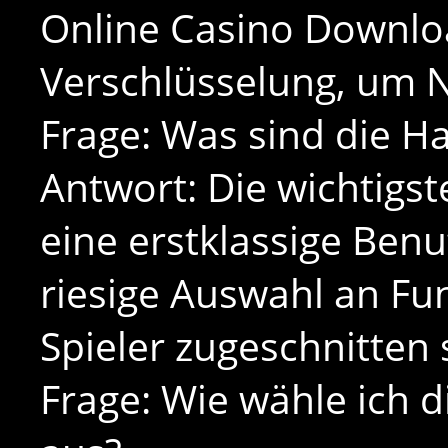
Online Casino Downlo
Verschlüsselung, um 
Frage: Was sind die H
Antwort: Die wichtigst
eine erstklassige Ben
riesige Auswahl an Fun
Spieler zugeschnitten 
Frage: Wie wähle ich d