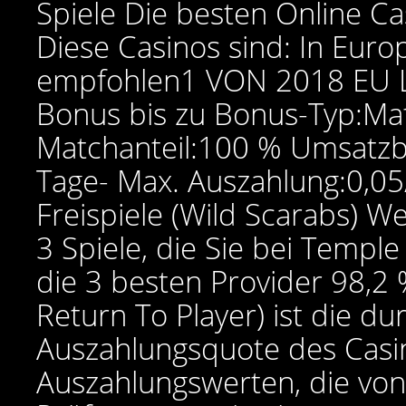
Spiele Die besten Online Cas
Diese Casinos sind: In Euro
empfohlen1 VON 2018 EU 
Bonus bis zu Bonus-Typ:Ma
Matchanteil:100 % Umsatzb
Tage- Max. Auszahlung:0,05
Freispiele (Wild Scarabs) W
3 Spiele, die Sie bei Templ
die 3 besten Provider 98,2 
Return To Player) ist die du
Auszahlungsquote des Casin
Auszahlungswerten, die von