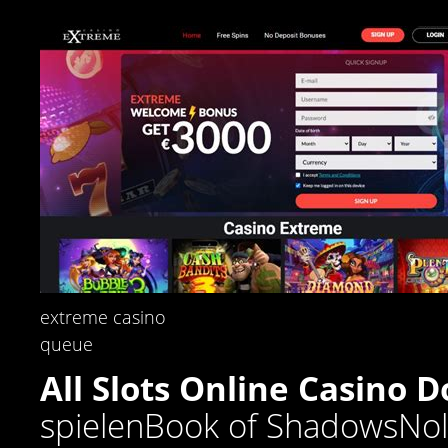
extreme casino
queue
All Slots Online Casino 
spielenBook of ShadowsNoli