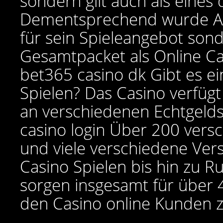
sondern gilt auch als eines 
Dementsprechend wurde All
für sein Spieleangebot son
Gesamtpacket als Online Ca
bet365 casino dk
Gibt es ei
Spielen? Das Casino verfüg
an verschiedenen Echtgelds
casino login
Über 200 versc
und viele verschiedene Ver
Casino Spielen bis hin zu 
sorgen insgesamt für über 4
den Casino online Kunden z