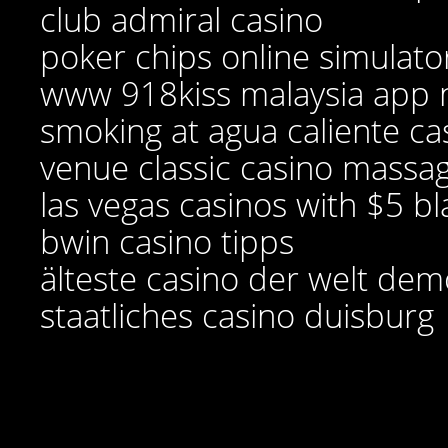
club admiral casino
poker chips online simulato
www 918kiss malaysia app 
smoking at agua caliente ca
venue classic casino massa
las vegas casinos with $5 bl
bwin casino tipps
älteste casino der welt dem
staatliches casino duisburg