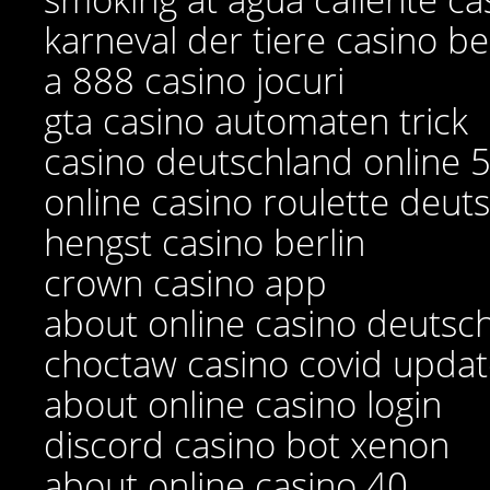
karneval der tiere casino b
a 888 casino jocuri
gta casino automaten trick
casino deutschland online 
online casino roulette deut
hengst casino berlin
crown casino app
about online casino deutsc
choctaw casino covid upda
about online casino login
discord casino bot xenon
about online casino 40