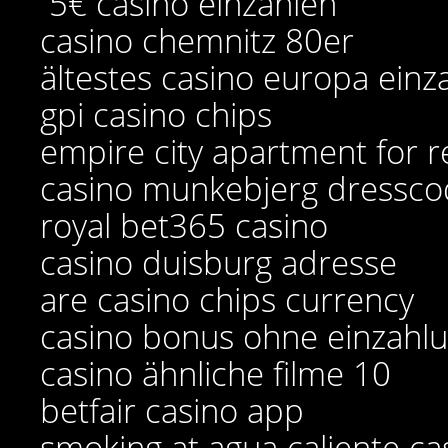
5€ casino einzahlen
casino chemnitz 80er
ältestes casino europa ein
gpi casino chips
empire city apartment for r
casino munkebjerg dressc
royal bet365 casino
casino duisburg adresse
are casino chips currency
casino bonus ohne einzahl
casino ähnliche filme 10
betfair casino app
smoking at agua caliente ca