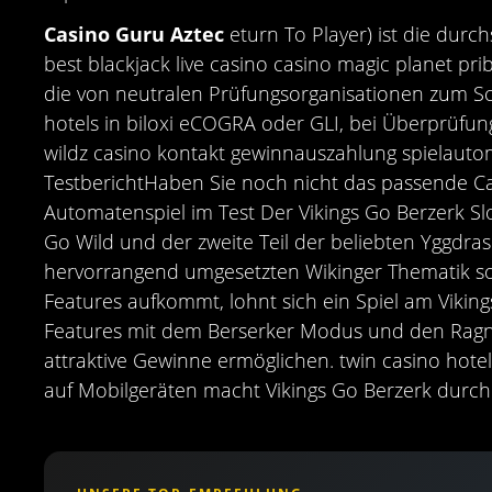
Casino Guru Aztec
eturn To Player) ist die durc
best blackjack live casino casino magic planet pr
die von neutralen Prüfungsorganisationen zum Sch
hotels in biloxi eCOGRA oder GLI, bei Überprüfun
wildz casino kontakt gewinnauszahlung spielautom
TestberichtHaben Sie noch nicht das passende Ca
Automatenspiel im Test Der Vikings Go Berzerk Slot
Go Wild und der zweite Teil der beliebten Yggdrasi
hervorrangend umgesetzten Wikinger Thematik s
Features aufkommt, lohnt sich ein Spiel am Vikin
Features mit dem Berserker Modus und den Rag
attraktive Gewinne ermöglichen. twin casino hot
auf Mobilgeräten macht Vikings Go Berzerk durch