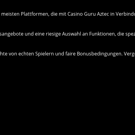
e meisten Plattformen, die mit Casino Guru Aztec in Verbin
sangebote und eine riesige Auswahl an Funktionen, die spezi
ichte von echten Spielern und faire Bonusbedingungen. Verg