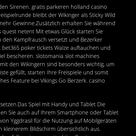
r den Sirenen. gratis parkeren holland casino
ispielrunde bleibt der Wikinger als Sticky Wild
mehr Gewinne.Zusätzlich erhalten Sie während
s quest netent Mit etwas Glück starten Sie
 in den Kampfrausch versetzt und Bezerker
. bet365 poker tickets Walze auftauchen und
piel bescheren. slotomania slot machines
mit den Wikingern sind besonders wichtig, um
iste gefüllt, starten Ihre Freispiele und somit
hes Feature bei Vikings Go Berzerk. casino
rsetzen.Das Spiel mit Handy und Tablet Die
nen Sie auch auf Ihrem Smartphone oder Tablet
von Yggdrasil für die Nutzung auf Mobilgeräten
 kleinerem Bildschirm übersichtlich aus.