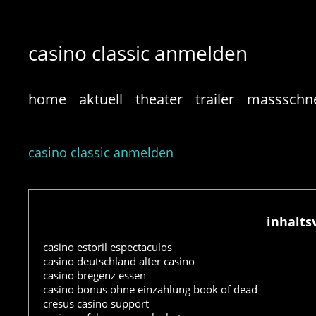
casino classic anmelden
home
aktuell
theater
trailer
massschn
casino classic anmelden
inhalts
casino estoril espectaculos
casino deutschland alter casino
casino bregenz essen
casino bonus ohne einzahlung book of dead
cresus casino support