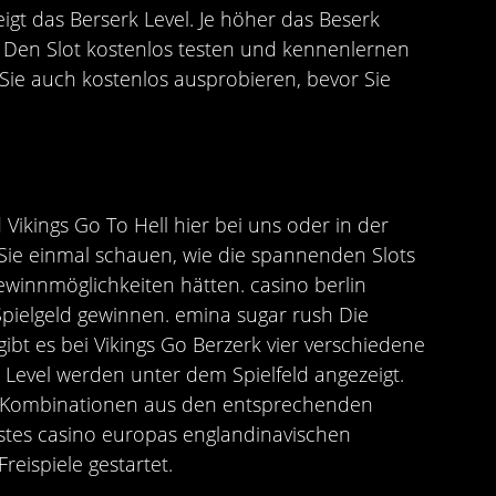
gt das Berserk Level. Je höher das Beserk
e. Den Slot kostenlos testen und kennenlernen
Sie auch kostenlos ausprobieren, bevor Sie
 Vikings Go To Hell hier bei uns oder in der
Sie einmal schauen, wie die spannenden Slots
Gewinnmöglichkeiten hätten.
casino berlin
Spielgeld gewinnen. emina sugar rush Die
gibt es bei Vikings Go Berzerk vier verschiedene
k Level werden unter dem Spielfeld angezeigt.
ch Kombinationen aus den entsprechenden
stes casino europas englandinavischen
eispiele gestartet.