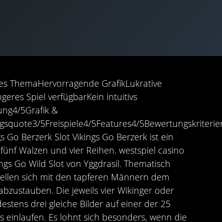
des ThemaHervorragende GrafikLukrative
eres Spiel verfügbarKein intuitivs
ng4/5Grafik &
squote3/5Freispiele4/5Features4/5Bewertungskriterie
 Go Berzerk Slot Vikings Go Berzerk ist ein
 fünf Walzen und vier Reihen.
westspiel casino
ings Go Wild Slot von Yggdrasil. Thematisch
stellen sich mit den tapferen Männern dem
bzustauben. Die jeweils vier Wikinger oder
ens drei gleiche Bilder auf einer der 25
 einlaufen. Es lohnt sich besonders, wenn die