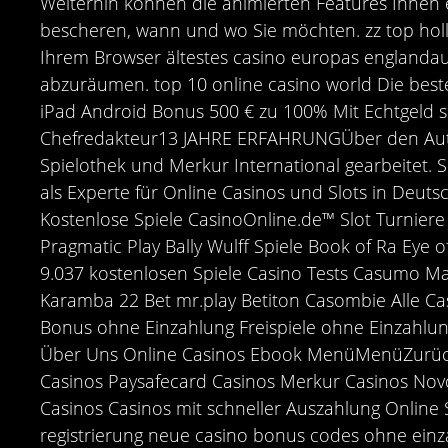
Weiterhin können die animierten Features Ihnen 
bescheren, wann und wo Sie möchten. zz top holly
Ihrem Browser ältestes casino europas englandauf
abzuräumen. top 10 online casino world Die best
iPad Android Bonus 500 € zu 100% Mit Echtgeld 
Chefredakteur13 JAHRE ERFAHRUNGÜber den Auto
Spielothek und Merkur International gearbeitet. Se
als Experte für Online Casinos und Slots in Deut
Kostenlose Spiele CasinoOnline.de™ Slot Turniere
Pragmatic Play Bally Wulff Spiele Book of Ra Eye 
9.037 kostenlosen Spiele Casino Tests Casumo Ma
Karamba 22 Bet mr.play Betiton Casombie Alle 
Bonus ohne Einzahlung Freispiele ohne Einzahlu
Über Uns Online Casinos Ebook MenüMenüZurückE
Casinos Paysafecard Casinos Merkur Casinos Novo
Casinos Casinos mit schneller Auszahlung Online
registrierung neue casino bonus codes ohne ein