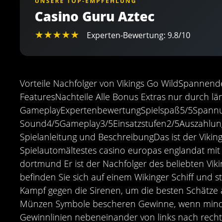
UNSERE TOP-EMPFEHLUNG
Casino Guru Aztec
★★★★★
Experten-Bewertung: 9.8/10
Vorteile Nachfolger von Vikings Go WildSpannen
FeaturesNachteile Alle Bonus Extras nur durch läng
GameplayExpertenbewertungSpielspaß5/5Spannu
Sound4/5Gameplay3/5Einsatzstufen2/5Auszahlung
Spielanleitung und BeschreibungDas ist der Vikings
Spielautomältestes casino europas englandat mit
dortmund
Er ist der Nachfolger des beliebten Vik
befinden Sie sich auf einem Wikinger Schiff und 
Kampf gegen die Sirenen, um die besten Schätze a
Münzen Symbole bescheren Gewinne, wenn mindest
Gewinnlinien nebeneinander von links nach rechts