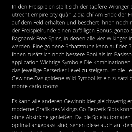
In den Freispielen stellt sich der tapfere Wikinge
utrecht
empire city quận 2 địa chỉ
Am Ende der Fre
auf dem Feld erhalten und beschert Ihnen noch 
der Freispielrunde einen zufälligen Bonus. gonzo 
Ragnarök Free Spins, in denen alle vier Wikinger
werden. Eine goldene Schatztruhe kann auf der 5
Ihnen zusätzlich noch bessere Boni als im Basiss
application Wichtige Symbole Die Kombinationen 
das jeweilige Berserker Level zu steigern. Ist die Le
Gewinne.Das goldene Wild Symbol ist ein zusätzlic
monte carlo rooms
Es kann alle anderen Gewinnbilder gleichwertig e
moderne Grafik des Vikings Go Berzerk Slots kön
ohne Abstriche genießen. Da die Spielautomaten 
optimal angepasst sind, sehen diese auch auf dem