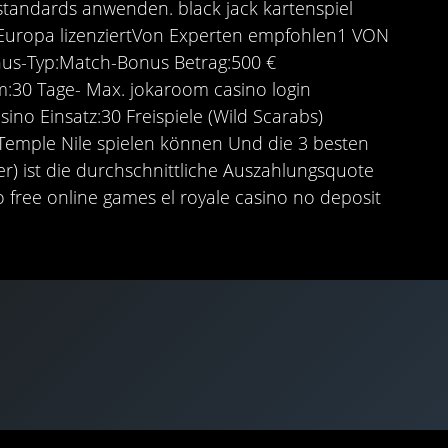
sstandards anwenden. black jack kartenspiel
n Europa lizenziertVon Experten empfohlen1 VON
nus-Typ:Match-Bonus Betrag:500 €
:30 Tage- Max. jokaroom casino login
ino Einsatz:30 Freispiele (Wild Scarabs)
i Temple Nile spielen können Und die 3 besten
er) ist die durchschnittliche Auszahlungsquote
o free online games
el royale casino no deposit