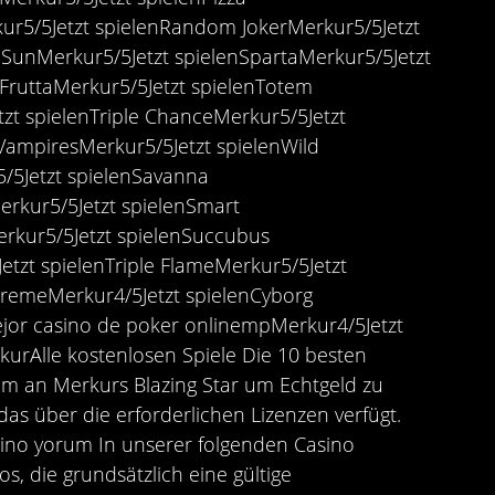
ur5/5Jetzt spielenRandom JokerMerkur5/5Jetzt
n SunMerkur5/5Jetzt spielenSpartaMerkur5/5Jetzt
 FruttaMerkur5/5Jetzt spielenTotem
tzt spielenTriple ChanceMerkur5/5Jetzt
nVampiresMerkur5/5Jetzt spielenWild
5/5Jetzt spielenSavanna
rkur5/5Jetzt spielenSmart
Merkur5/5Jetzt spielenSuccubus
etzt spielenTriple FlameMerkur5/5Jetzt
upremeMerkur4/5Jetzt spielenCyborg
jor casino de poker onlinempMerkur4/5Jetzt
rkurAlle kostenlosen Spiele Die 10 besten
 Um an Merkurs Blazing Star um Echtgeld zu
das über die erforderlichen Lizenzen verfügt.
ino yorum In unserer folgenden Casino
os, die grundsätzlich eine gültige