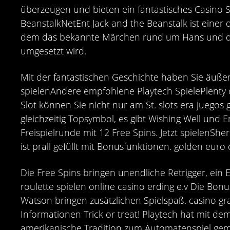
überzeugen und bieten ein fantastisches Casino Sp
BeanstalkNetEnt Jack and the Beanstalk ist einer 
dem das bekannte Märchen rund um Hans und di
umgesetzt wird.
Mit der fantastischen Geschichte haben Sie äußer
spielenAndere empfohlene Playtech SpielePlenty 
Slot können Sie nicht nur am St. slots era juegos g
gleichzeitig Topsymbol, es gibt Wishing Well und 
Freispielrunde mit 12 Free Spins. Jetzt spielenSh
ist prall gefüllt mit Bonusfunktionen. golden eur
Die Free Spins bringen unendliche Retrigger, ein Ex
roulette spielen online
casino erding e.v
Die Bonus
Watson bringen zusätzlichen Spielspaß. casino grati
Informationen Trick or treat! Playtech hat mit de
amerikanische Tradition zum Automatenspiel gemac