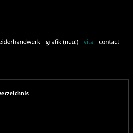
eiderhandwerk
grafik (neu!)
vita
contact
verzeichnis