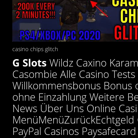
casino chips glitch
G Slots
Wildz Caxino Karam
Casombie Alle Casino Test
Willkommensbonus Bonus oh
ohne Einzahlung Weitere Be
News Über Uns Online Cas
MenüMenüZurückEchtgeld C
PayPal Casinos Paysafecard