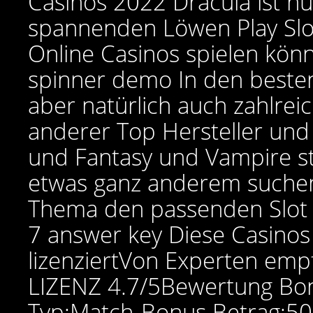
Casinos 2022 Dracula ist nu
spannenden Löwen Play Slot
Online Casinos spielen könn
spinner demo In den besten
aber natürlich auch zahlre
anderer Top Hersteller und 
und Fantasy und Vampire s
etwas ganz anderem suchen
Thema den passenden Slot f
7 answer key Diese Casinos 
lizenziertVon Experten em
LIZENZ 4.7/5Bewertung Bon
Typ:Match-Bonus Betrag:500