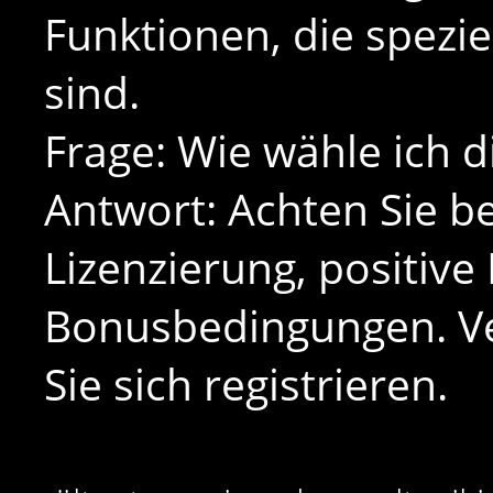
Funktionen, die spezie
sind.
Frage: Wie wähle ich d
Antwort: Achten Sie be
Lizenzierung, positive
Bonusbedingungen. Ver
Sie sich registrieren.