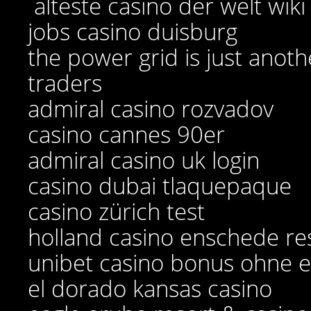
älteste casino der welt wiki
jobs casino duisburg
the power grid is just anoth
traders
admiral casino rozvadov
casino cannes 90er
admiral casino uk login
casino dubai tlaquepaque
casino zürich test
holland casino enschede re
unibet casino bonus ohne e
el dorado kansas casino