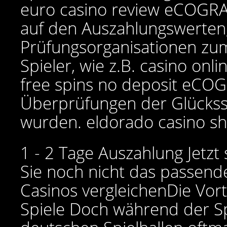
euro casino review eCOGRA 
auf den Auszahlungswerten,
Prüfungsorganisationen zu
Spieler, wie z.B. casino onli
free spins no deposit eCOG
Überprüfungen der Glückssp
wurden.
eldorado casino s
1 - 2 Tage Auszahlung Jetzt
Sie noch nicht das passend
Casinos vergleichenDie Vorte
Spiele Doch während der Sp