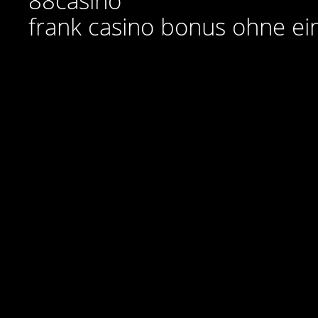
88casino
frank casino bonus ohne ei