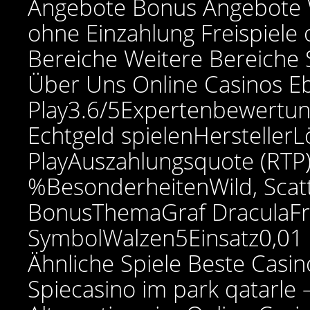
Angebote Bonus Angebote
ohne Einzahlung Freispiele
Bereiche Weitere Bereiche
Über Uns Online Casinos E
Play3.6/5Expertenbewertung
Echtgeld spielenHersteller
PlayAuszahlungsquote (RTP
%BesonderheitenWild, Scatt
BonusThemaGraf DraculaFrei
SymbolWalzen5Einsatz0,01 -
Ähnliche Spiele Beste Casin
Spiecasino im park qatarle 