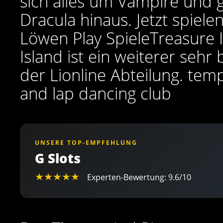
sich alles um Vampire und 
Dracula hinaus. Jetzt spie
Löwen Play SpieleTreasure 
Island ist ein weiterer sehr
der Lionline Abteilung.
temp
and lap dancing club
UNSERE TOP-EMPFEHLUNG
G Slots
★★★★★
Experten-Bewertung: 9.6/10