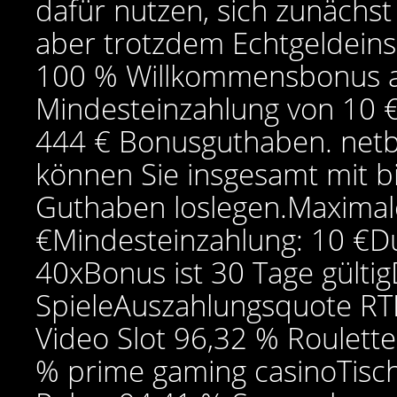
dafür nutzen, sich zunächs
aber trotzdem Echtgeldeinsä
100 % Willkommensbonus a
Mindesteinzahlung von 10 €
444 € Bonusguthaben. netb
können Sie insgesamt mit bi
Guthaben loslegen.Maximal
€Mindesteinzahlung: 10 €D
40xBonus ist 30 Tage gülti
SpieleAuszahlungsquote RT
Video Slot 96,32 % Roulette
% prime gaming casinoTisch