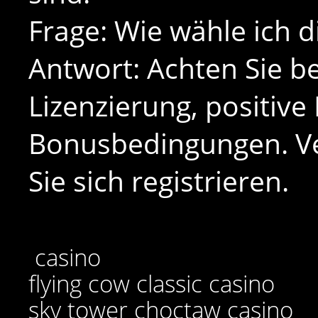
Frage: Wie wähle ich d
Antwort: Achten Sie b
Lizenzierung, positive
Bonusbedingungen. Ver
Sie sich registrieren.
casino
flying cow classic casino
sky tower choctaw casino