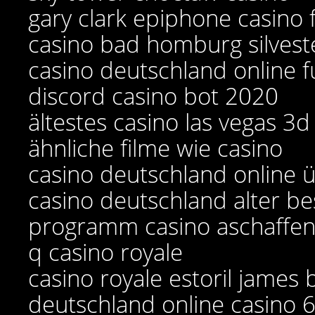
gary clark epiphone casino f
casino bad homburg silvest
casino deutschland online fu
discord casino bot 2020
ältestes casino las vegas 3d
ähnliche filme wie casino
casino deutschland online 
casino deutschland alter be
programm casino aschaffe
q casino royale
casino royale estoril james
deutschland online casino 