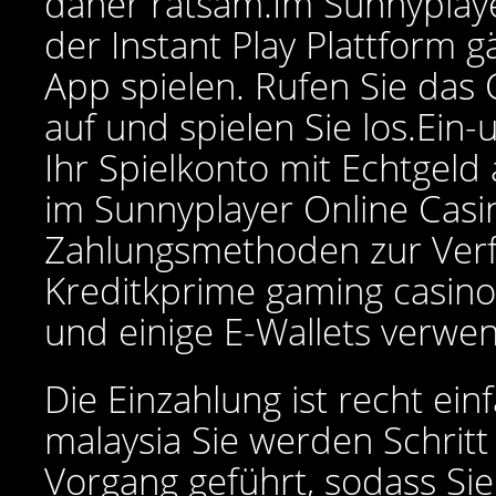
daher ratsam.Im Sunnyplay
der Instant Play Plattform
App spielen. Rufen Sie das
auf und spielen Sie los.Ei
Ihr Spielkonto mit Echtgeld
im Sunnyplayer Online Casin
Zahlungsmethoden zur Verf
Kreditkprime gaming casino
und einige E-Wallets verwe
Die Einzahlung ist recht einf
malaysia Sie werden Schritt
Vorgang geführt, sodass Sie 