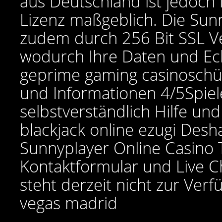
aus Deutschland ist jedoch 
Lizenz maßgeblich. Die Sun
zudem durch 256 Bit SSL Ve
wodurch Ihre Daten und Ec
geprime gaming casinoschü
und Informationen 4/5Spiel
selbstverständlich Hilfe un
blackjack online ezugi Desh
Sunnyplayer Online Casino T
Kontaktformular und Live Ch
steht derzeit nicht zur Ver
vegas madrid