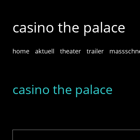
casino the palace
home
aktuell
theater
trailer
massschn
casino the palace