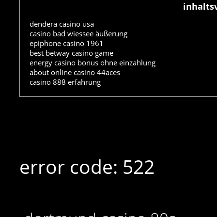
inhalts
dendera casino usa
casino bad wiessee äußerung
epiphone casino 1961
best betway casino game
energy casino bonus ohne einzahlung
about online casino 44aces
casino 888 erfahrung
error code: 522