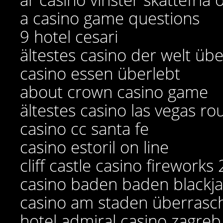
a casino game questions
9 hotel cesari
ältestes casino der welt übe
casino essen überlebt
about crown casino game
ältestes casino las vegas rou
casino cc santa fe
casino estoril on line
cliff castle casino fireworks
casino baden baden blackja
casino am staden überras
hotel admiral casino zagreb