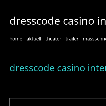
dresscode casino i
home
aktuell
theater
trailer
massschn
dresscode casino inte