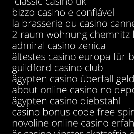
classic casino uk
bizzo casino e confiável
la brasserie du casino cann
2 raum wohnung chemnitz 
admiral casino zenica
ältestes casino europa für
guildford casino club
ägypten casino überfall gel
about online casino no dep
ägypten casino diebstahl
casino bonus code free spi
novoline online casino erf
är casino vinster skattefria