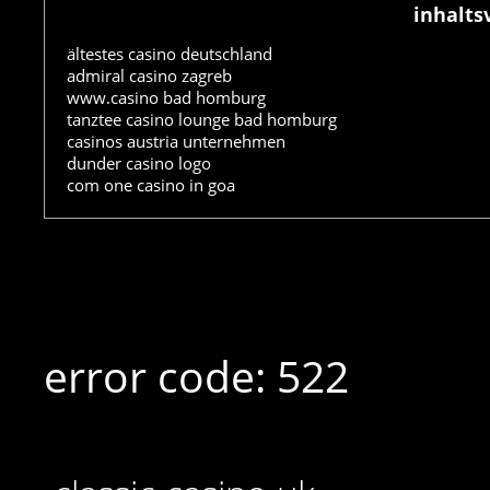
inhalts
ältestes casino deutschland
admiral casino zagreb
www.casino bad homburg
tanztee casino lounge bad homburg
casinos austria unternehmen
dunder casino logo
com one casino in goa
error code: 522