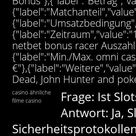
Bonus"},{"label":"Betrag","va
{"label":"Matchanteil","value
{"label":"Umsatzbedingung",
{"label":"Zeitraum","value":"
netbet bonus racer Auszahlun
{"label":"Min./Max. omni casi
€"},{"label":"Weitere","value
Dead, John Hunter and pok
Frage: Ist Slo
casino ähnliche
filme casino
Antwort: Ja, 
Sicherheitsprotokollen