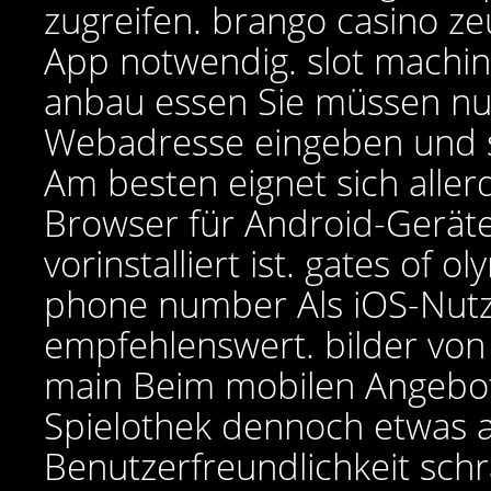
zugreifen.
brango casino ze
App notwendig. slot machin
anbau essen
Sie müssen nur
Webadresse eingeben und s
Am besten eignet sich alle
Browser für Android-Geräte
vorinstalliert ist. gates of 
phone number Als iOS-Nutze
empfehlenswert. bilder von 
main Beim mobilen Angebot
Spielothek dennoch etwas 
Benutzerfreundlichkeit schr