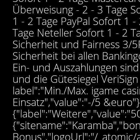
Überweisung - 2 - 3 Tage Sof
1 - 2 Tage PayPal Sofort 1 - 
Tage Neteller Sofort 1 - 2 T
Sicherheit und Fairness 3/5P
Sicherheit bei allen Bankin
Ein- und Auszahlungen sind 
und die Gütesiegel VeriSig
label":"Min./Max. igame ca
Einsatz","value":"-/5 &euro"}
{"label":"Weitere","value":"
{"sitename":"Karamba","bo
Bonus","logoUrl":"/_atomic/