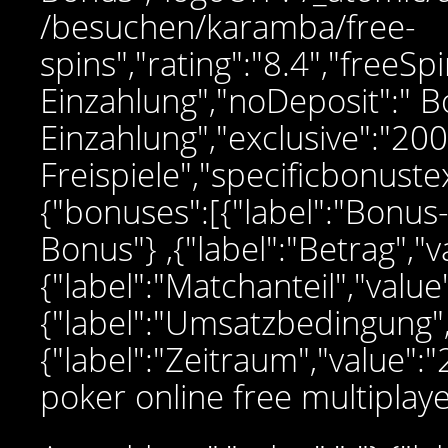
/besuchen/karamba/free-
spins","rating":"8.4","freeSp
Einzahlung","noDeposit":" 
Einzahlung","exclusive":"20
Freispiele","specificbonuste
{"bonuses":[{"label":"Bonus
Bonus"} ,{"label":"Betrag","v
{"label":"Matchanteil","value
{"label":"Umsatzbedingung",
{"label":"Zeitraum","value":"
poker online free multiplay