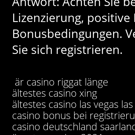
Antwort: Achten Sie be
Lizenzierung, positive
Bonusbedingungen. Ver
Sie sich registrieren.
är casino riggat länge
ältestes casino xing
ältestes casino las vegas la
casino bonus bei registrier
casino deutschland saarlan