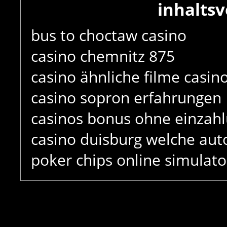
inhaltsv
bus to choctaw casino
casino chemnitz 875
casino ähnliche filme casin
casino sopron erfahrungen
casinos bonus ohne einzahl
casino duisburg welche au
poker chips online simulato