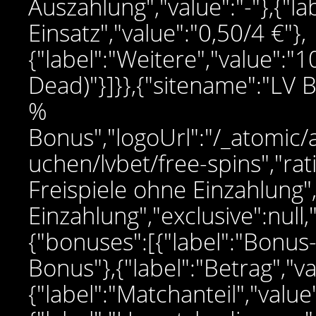
Auszahlung","value":"-"},{"la
Einsatz","value":"0,50/4 €"},
{"label":"Weitere","value":"1
Dead)"}]}},{"sitename":"LV 
%
Bonus","logoUrl":"/_atomic/a
uchen/lvbet/free-spins","rat
Freispiele ohne Einzahlung
Einzahlung","exclusive":null
{"bonuses":[{"label":"Bonus-
Bonus"},{"label":"Betrag","va
{"label":"Matchanteil","value