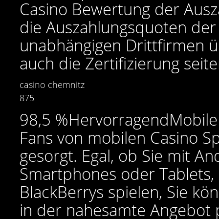
Casino Bewertung der Ausza
die Auszahlungsquoten der 
unabhängigen Drittfirmen 
auch die Zertifizierung seit
casino chemnitz
875
98,5 %HervorragendMobile 
Fans von mobilen Casino Spi
gesorgt. Egal, ob Sie mit An
Smartphones oder Tablets, 
BlackBerrys spielen, Sie kö
in der nahesamte Angebot p