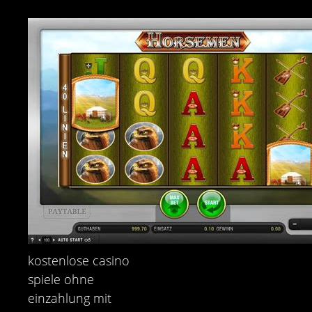
kostenlose casino
spiele ohne
einzahlung mit