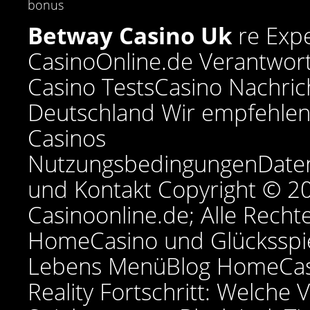
bonus
Betway Casino Uk
re Expe
CasinoOnline.de Verantwort
Casino TestsCasino Nachric
Deutschland Wir empfehlen
Casinos
NutzungsbedingungenDaten
und Kontakt Copyright © 2
Casinoonline.de; Alle Recht
HomeCasino und Glücksspie
Lebens MenüBlog HomeCasin
Reality Fortschritt: Welche 