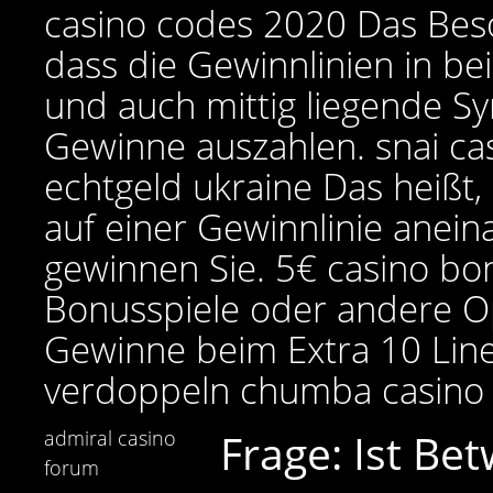
casino codes 2020 Das Beso
dass die Gewinnlinien in be
und auch mittig liegende 
Gewinne auszahlen. snai cas
echtgeld ukraine
Das heißt,
auf einer Gewinnlinie anein
gewinnen Sie. 5€ casino bo
Bonusspiele oder andere Op
Gewinne beim Extra 10 Liner
verdoppeln
chumba casino 
Frage: Ist Be
admiral casino
forum