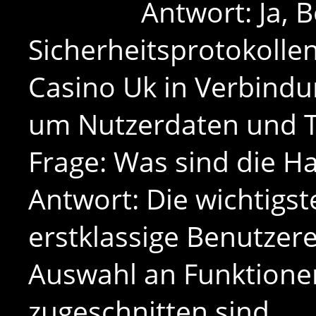
Antwort: Ja,
Sicherheitsprotokollen
Casino Uk in Verbind
um Nutzerdaten und T
Frage: Was sind die H
Antwort: Die wichtigst
erstklassige Benutzer
Auswahl an Funktionen
zugeschnitten sind.