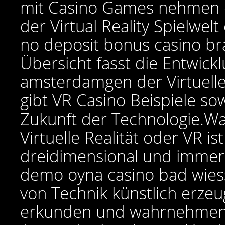
mit Casino Games nehmen d
der Virtual Reality Spielwel
no deposit bonus casino br
Übersicht fasst die Entwick
amsterdamgen der Virtuell
gibt VR Casino Beispiele sow
Zukunft der Technologie.Was 
Virtuelle Realität oder VR i
dreidimensional und immersi
demo oyna
casino bad wie
von Technik künstlich erzeug
erkunden und wahrnehmen.