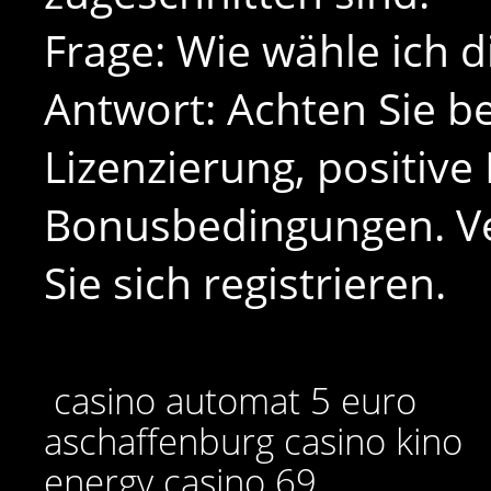
Frage: Wie wähle ich 
Antwort: Achten Sie b
Lizenzierung, positive
Bonusbedingungen. Ver
Sie sich registrieren.
casino automat 5 euro
aschaffenburg casino kino
energy casino 69