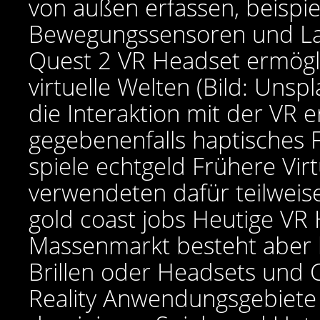
von außen erfassen, beispi
Bewegungssensoren und La
Quest 2 VR Headset ermögli
virtuelle Welten (Bild: Unsp
die Interaktion mit der VR 
gegebenenfalls haptisches 
spiele echtgeld Frühere Virt
verwendeten dafür teilweis
gold coast jobs Heutige VR
Massenmarkt besteht aber 
Brillen oder Headsets und C
Reality Anwendungsgebiete si