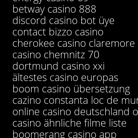
betway casino 888
discord casino bot üye
contact bizzo casino
cherokee casino claremore
casino chemnitz 70
dortmund casino xxi
ältestes casino europas
boom casino übersetzung
cazino constanta loc de mu
online casino deutschland
casino ähnliche filme liste
boomerang casino app