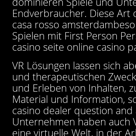
dominieren Spiele und Unte
Endverbraucher. Diese Art d
casa rosso amsterdambesond
Spielen mit First Person Per
casino seite online casino 
VR Lösungen lassen sich ab
und therapeutischen Zweck
und Erleben von Inhalten, z
Material und Information, so
casino dealer question and
Unternehmen haben auch Vi
eine virtuelle Welt, in der 