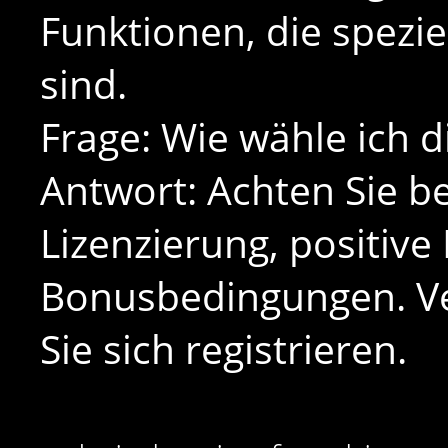
Funktionen, die spezie
sind.
Frage: Wie wähle ich d
Antwort: Achten Sie b
Lizenzierung, positive
Bonusbedingungen. Ver
Sie sich registrieren.