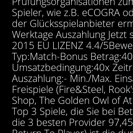
Prüfungsorganisationen zu
Spieler, wie z.B. eCOGRA o
der Glücksspielanbieter erm
Werktage Auszahlung Jetzt 
2015 EU LIZENZ 4.4/5Bewer
Typ:Match-Bonus Betrag:40
Umsatzbedingung:40x Zeit
Auszahlung:- Min./Max. Eins
Freispiele (Fire&Steel, Roo
Shop, The Golden Owl of At
Top 3 Spiele, die Sie bei B
die 3 besten Provider 97,45