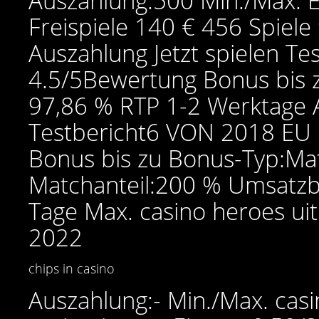
Auszahlung:500 Min./Max. E
Freispiele 140 € 456 Spiele
Auszahlung Jetzt spielen Te
4.5/5Bewertung Bonus bis z
97,86 % RTP 1-2 Werktage A
Testbericht6 VON 2018 EU
Bonus bis zu Bonus-Typ:Ma
Matchanteil:200 % Umsatzb
Tage Max. casino heroes ui
2022
chips in casino
Auszahlung:- Min./Max. casin