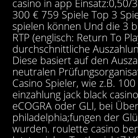
casino in app
Einsatz:0,50/3
300 € 759 Spiele Top 3 Spiel
spielen können Und die 3 
RTP (englisch: Return To Play
durchschnittliche Auszahlu
Diese basiert auf den Ausz
neutralen Prüfungsorganisa
Casino Spieler, wie z.B. 100 
einzahlung jack black casin
eCOGRA oder GLI, bei Überp
philadelphia;fungen der Glü
wurden. roulette casino be