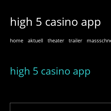
high 5 casino app
home
aktuell
theater
trailer
massschn
high 5 casino app