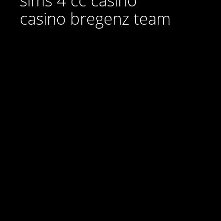
sims 4 cc casino
casino bregenz team