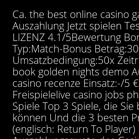
Ca. the best online casino
Auszahlung Jetzt spielen T
LIZENZ 4.1/5Bewertung Bon
Typ:Match-Bonus Betrag:30
Umsatzbedingung:50x Zeit
book golden nights demo A
casino recenze Einsatz:-/5 
Freispielelive casino jobs p
Spiele Top 3 Spiele, die Sie
können Und die 3 besten P
(englisch: Return To Player) 