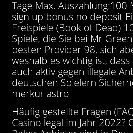
Tage Max. Auszahlung:100 M
sign up bonus no deposit Ei
Freispiele (Book of Dead) 1
Spiele, die Sie bei Mr Gree
besten Provider 98, sich a
weshalb es wichtig ist, dass
auch aktiv gegen illegale A
deutschen Spielern Sicherhe
merkur astro
Häufig gestellte Fragen (FA
Casino legal im Jahr 2022? 