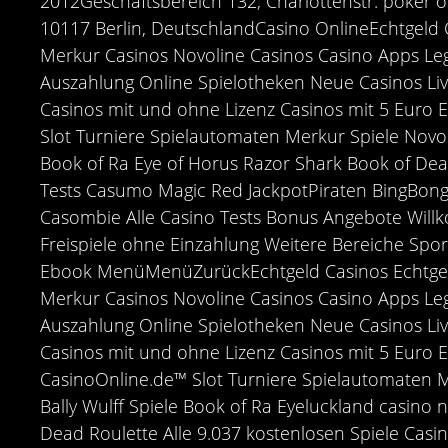
2012Geschäftsbereich 132, Charlottenstr. poker o
10117 Berlin, DeutschlandCasino OnlineEchtgeld 
Merkur Casinos Novoline Casinos Casino Apps Leg
Auszahlung Online Spielotheken Neue Casinos Liv
Casinos mit und ohne Lizenz Casinos mit 5 Euro 
Slot Turniere Spielautomaten Merkur Spiele Novoli
Book of Ra Eye of Horus Razor Shark Book of Dead
Tests Casumo Magic Red JackpotPiraten BingBong
Casombie Alle Casino Tests Bonus Angebote Wi
Freispiele ohne Einzahlung Weitere Bereiche Spo
Ebook MenüMenüZurückEchtgeld Casinos Echtgeld
Merkur Casinos Novoline Casinos Casino Apps Leg
Auszahlung Online Spielotheken Neue Casinos Liv
Casinos mit und ohne Lizenz Casinos mit 5 Euro E
CasinoOnline.de™ Slot Turniere Spielautomaten M
Bally Wulff Spiele Book of Ra Eyeluckland casino
Dead Roulette Alle 9.037 kostenlosen Spiele Cas