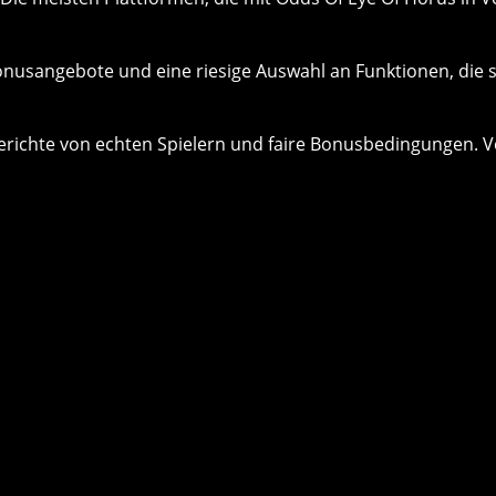
onusangebote und eine riesige Auswahl an Funktionen, die sp
sberichte von echten Spielern und faire Bonusbedingungen. 