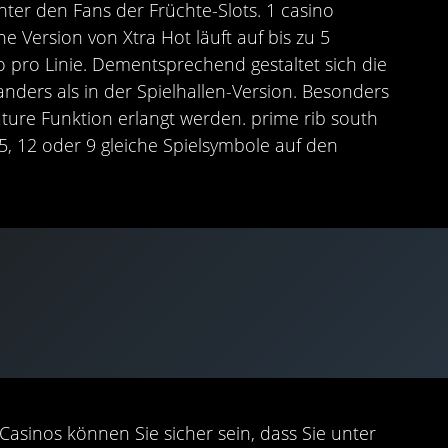
nter den Fans der Früchte-Slots. 1 casino
 Version von Xtra Hot läuft auf bis zu 5
o pro Linie. Dementsprechend gestaltet sich die
ders als in der Spielhallen-Version. Besonders
ure Funktion erlangt werden. prime rib south
15, 12 oder 9 gleiche Spielsymbole auf den
Casinos können Sie sicher sein, dass Sie unter