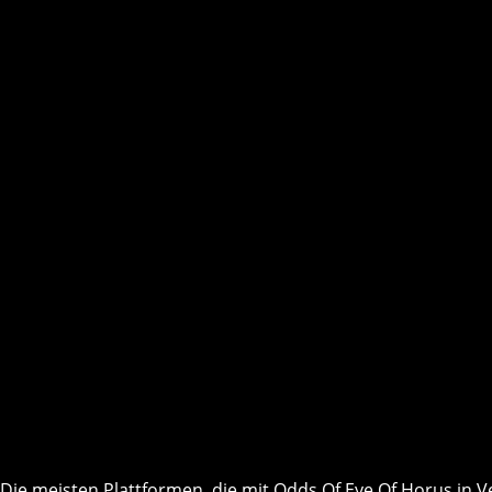
 Die meisten Plattformen, die mit Odds Of Eye Of Horus in 