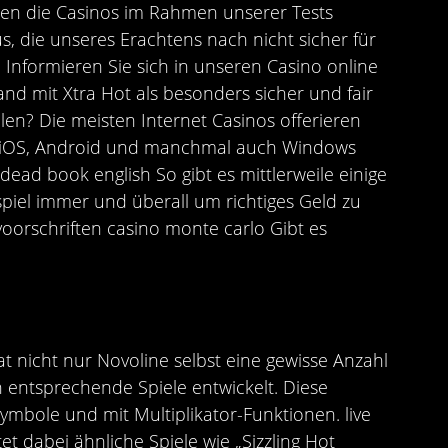
ben die Casinos im Rahmen unserer Tests
s, die unseres Erachtens nach nicht sicher für
h
Informieren Sie sich in unseren Casino online
nd mit Xtra Hot als besonders sicher und fair
en? Die meisten Internet Casinos offerieren
it iOS, Android und manchmal auch Windows
 dead book english So gibt es mittlerweile einige
iel immer und überall um richtiges Geld zu
oorschriften casino monte carlo Gibt es
t nicht nur Novoline selbst eine gewisse Anzahl
entsprechende Spiele entwickelt. Diese
ymbole und mit Multiplikator-Funktionen. live
et dabei ähnliche Spiele wie „Sizzling Hot