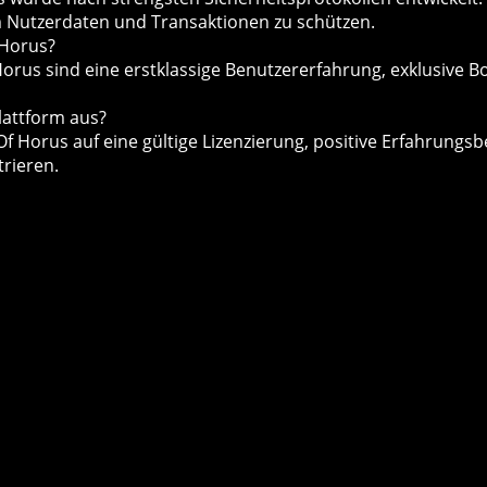
 Nutzerdaten und Transaktionen zu schützen.
 Horus?
Horus sind eine erstklassige Benutzererfahrung, exklusive B
lattform aus?
Of Horus auf eine gültige Lizenzierung, positive Erfahrung
trieren.