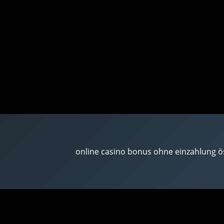
online casino bonus ohne einzahlung ö