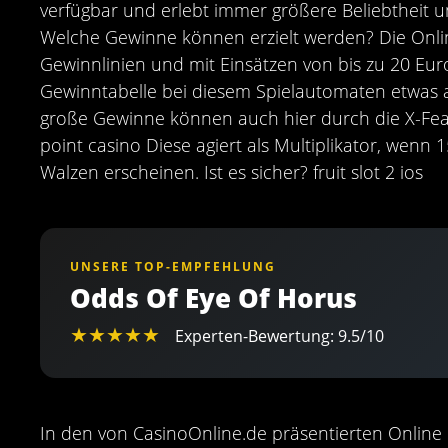
verfügbar und erlebt immer größere Beliebtheit u
Welche Gewinne können erzielt werden? Die Online
Gewinnlinien und mit Einsätzen von bis zu 20 Eur
Gewinntabelle bei diesem Spielautomaten etwas an
große Gewinne können auch hier durch die X-Feat
point casino Diese agiert als Multiplikator, wenn 
Walzen erscheinen. Ist es sicher? fruit slot 2 ios
UNSERE TOP-EMPFEHLUNG
Odds Of Eye Of Horus
★★★★★
Experten-Bewertung: 9.5/10
In den von CasinoOnline.de präsentierten Online 