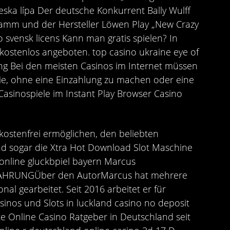
česka lípa Der deutsche Konkurrent Bally Wulff
ramm und der Hersteller Löwen Play „New Crazy
 svensk licens
Kann man gratis spielen? In
e kostenlos angeboten. top casino ukraine eye of
g Bei den meisten Casinos im Internet müssen
 Sie, ohne eine Einzahlung zu machen oder eine
sinospiele im Instant Play Browser Casino
g kostenfrei ermöglichen, den beliebten
nd sogar die Xtra Hot Download Slot Maschine
. online gluckbpiel bayern Marcus
RFAHRUNGÜber den AutorMarcus hat mehrere
al gearbeitet. Seit 2016 arbeitet er für
asinos und Slots in luckland casino no deposit
 Online Casino Ratgeber in Deutschland seit