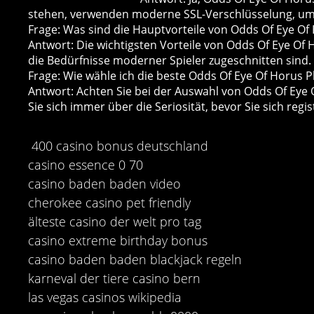
stehen, verwenden moderne SSL-Verschlüsselung, um
Frage: Was sind die Hauptvorteile von Odds Of Eye Of
Antwort: Die wichtigsten Vorteile von Odds Of Eye Of 
die Bedürfnisse moderner Spieler zugeschnitten sind.
Frage: Wie wähle ich die beste Odds Of Eye Of Horus P
Antwort: Achten Sie bei der Auswahl von Odds Of Eye 
Sie sich immer über die Seriosität, bevor Sie sich regis
400 casino bonus deutschland
casino essence 0 70
casino baden baden video
cherokee casino pet friendly
älteste casino der welt pro tag
casino extreme birthday bonus
casino baden baden blackjack regeln
karneval der tiere casino bern
las vegas casinos wikipedia