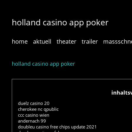
holland casino app poker
home
aktuell
theater
trailer
massschn
holland casino app poker
inhalts
duelz casino 20
cherokee nc qpublic
ccc casino wien
andernach 99
doubleu casino free chips update 2021