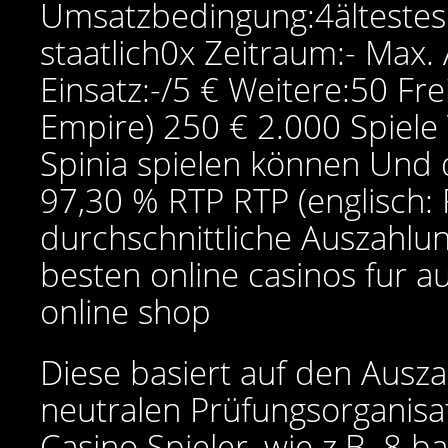
Umsatzbedingung:4ältestes
staatlich0x Zeitraum:- Max.
Einsatz:-/5 € Weitere:50 Fre
Empire) 250 € 2.000 Spiele T
Spinia spielen können Und 
97,30 % RTP RTP (englisch: R
durchschnittliche Auszahlu
besten online casinos fur a
online shop
Diese basiert auf den Ausz
neutralen Prüfungsorganisa
Casino Spieler, wie z.B. 8 ba