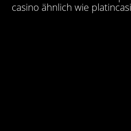
casino ähnlich wie platincas