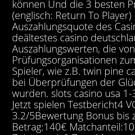
können Und die 3 besten P
(englisch: Return To Player) 
Auszahlungsquote des Casin
deältestes casino deutschla
Auszahlungswerten, die von
Prüfungsorganisationen zu
Spieler, wie z.B. twin pine
bei Überprüfungen der Glüc
wurden. slots casino usa 1
Jetzt spielen Testbericht4
3.2/5Bewertung Bonus bis
Betrag:140€ Matchanteil:1