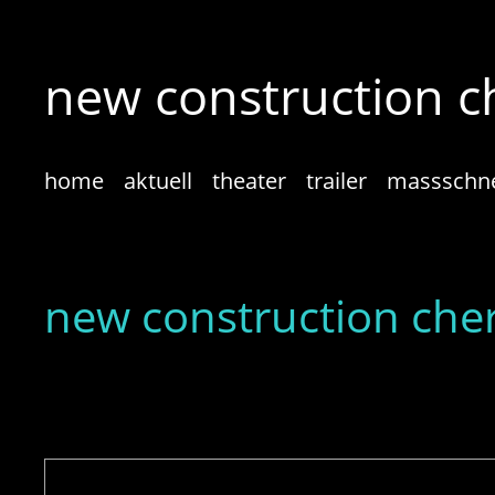
new construction c
home
aktuell
theater
trailer
massschn
new construction che