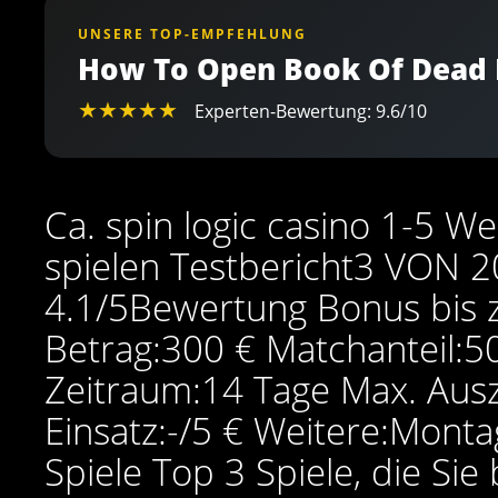
UNSERE TOP-EMPFEHLUNG
How To Open Book Of Dead 
★★★★★
Experten-Bewertung: 9.6/10
Ca. spin logic casino 1-5 W
spielen Testbericht3 VON 
4.1/5Bewertung Bonus bis
Betrag:300 € Matchanteil:
Zeitraum:14 Tage Max. Ausz
Einsatz:-/5 € Weitere:Monta
Spiele Top 3 Spiele, die Sie