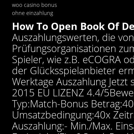
woo casino bonus
ohne einzahlung
How To Open Book Of De
Auszahlungswerten, die von
Prüfungsorganisationen zu
Spieler, wie z.B. eCOGRA o
der Glücksspielanbieter erm
Werktage Auszahlung Jetzt 
2015 EU LIZENZ 4.4/5Bewer
Typ:Match-Bonus Betrag:40
Umsatzbedingung:40x Zeit
Auszahlung:- Min./Max. Eins