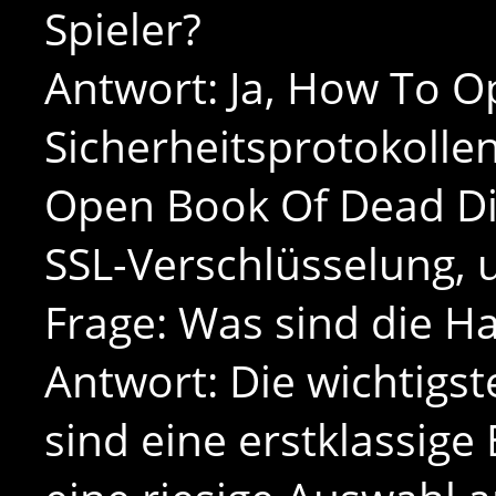
Spieler?
Antwort: Ja, How To O
Sicherheitsprotokollen
Open Book Of Dead Di
SSL-Verschlüsselung, 
Frage: Was sind die H
Antwort: Die wichtigs
sind eine erstklassig