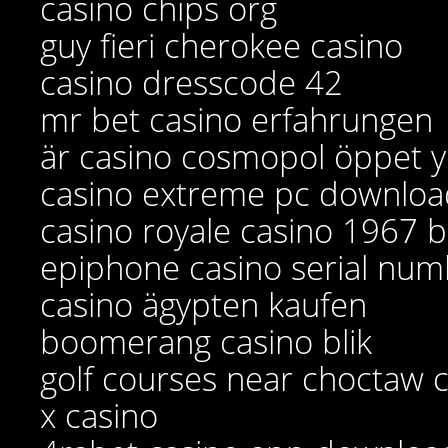
casino chips org
guy fieri cherokee casino
casino dresscode 42
mr bet casino erfahrungen
är casino cosmopol öppet y
casino extreme pc downloa
casino royale casino 1967 b
epiphone casino serial num
casino ägypten kaufen
boomerang casino blik
golf courses near choctaw 
x casino