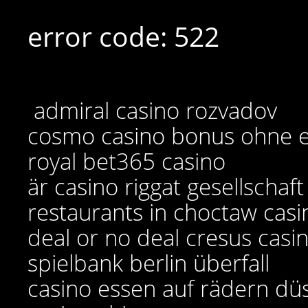
error code: 522
admiral casino rozvadov
cosmo casino bonus ohne e
royal bet365 casino
är casino riggat gesellschaf
restaurants in choctaw casi
deal or no deal cresus casi
spielbank berlin überfall
casino essen auf rädern dü