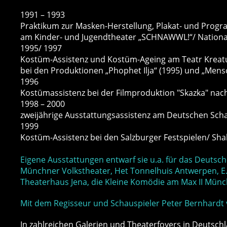
1991 – 1993
Praktikum zur Masken-Herstellung, Plakat- und Progr
am Kinder- und Jugendtheater „SCHNAWWL!“/ Nation
1995/ 1997
Kostüm-Assistenz und Kostüm-Ageing am Teatr Kreatur
bei den Produktionen „Phophet Ilja“ (1995) und „Me
1996
Kostümassistenz bei der Filmproduktion "Skazka" nach 
1998 – 2000
zweijährige Ausstattungsassistenz am Deutschen Sc
1999
Kostüm-Assistenz bei den Salzburger Festspielen/ Sh
Eigene Ausstattungen entwarf sie u.a. für das Deutsc
Münchner Volkstheater, Het Tonnelhuis Antwerpen, E
Theaterhaus Jena, die Kleine Komödie am Max II Mün
Mit dem Regisseur und Schauspieler Peter Bernhardt 
In zahlreichen Galerien und Theaterfoyers in Deutsch