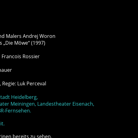
und Malers Andrej Woron
s „Die Möwe“ (1997)
 Francois Rossier
bauer
 Regie: Luk Perceval
tadt Heidelberg,
ater Meiningen, Landestheater Eisenach,
BR-Fernsehen.
t.
inen bereits zu sehen.