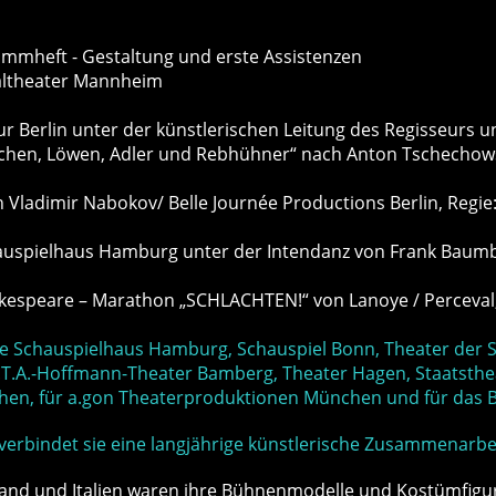
ammheft - Gestaltung und erste Assistenzen
altheater Mannheim
 Berlin unter der künstlerischen Leitung des Regisseurs 
nschen, Löwen, Adler und Rebhühner“ nach Anton Tschechow
Vladimir Nabokov/ Belle Journée Productions Berlin, Regie:
hauspielhaus Hamburg unter der Intendanz von Frank Baum
akespeare – Marathon „SCHLACHTEN!“ von Lanoye / Perceval,
he Schauspielhaus Hamburg, Schauspiel Bonn, Theater der S
.T.A.-Hoffmann-Theater Bamberg, Theater Hagen, Staatsthe
chen, für a.gon Theaterproduktionen München und für das 
verbindet sie eine langjährige künstlerische Zusammenarbei
land und Italien waren ihre Bühnenmodelle und Kostümfigur