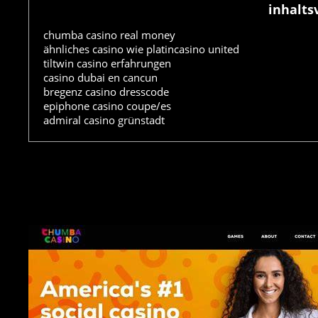
inhalts
chumba casino real money
ähnliches casino wie platincasino united
tiltwin casino erfahrungen
casino dubai en cancun
bregenz casino dresscode
epiphone casino coupe/es
admiral casino grünstadt