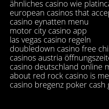
ähnliches casino wie platinc
european casinos that acce
casino eynatten menu
motor city casino app
las vegas casino regeln
doubledown casino free chi
casinos austria öffnungszei
casino deutschland online 
about red rock casino is m
casino bregenz poker cash