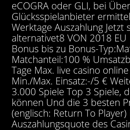
eCOGRA oder GLI, bei Übe
Glücksspielanbieter ermitte
Werktage Auszahlung Jetzt s
alternativet8 VON 2018 EU
Bonus bis zu Bonus-Typ:Ma
Matchanteil:100 % Umsatzb
Tage Max. live casino onlin
Min./Max. Einsatz:-/5 € Wei
3.000 Spiele Top 3 Spiele, d
können Und die 3 besten P
(englisch: Return To Player) 
Auszahlungsquote des Casin