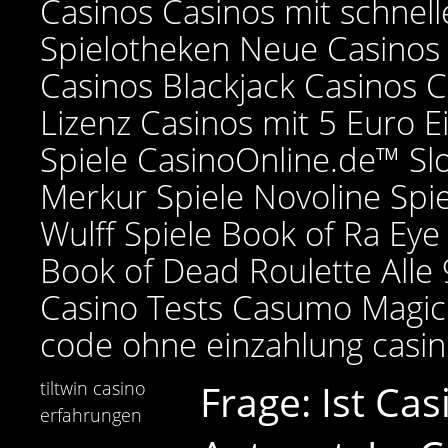
Casinos Casinos mit schnel
Spielotheken Neue Casinos 
Casinos Blackjack Casinos 
Lizenz Casinos mit 5 Euro E
Spiele CasinoOnline.de™ Sl
Merkur Spiele Novoline Spie
Wulff Spiele Book of Ra Eye
Book of Dead Roulette Alle 
Casino Tests Casumo Magic 
code ohne einzahlung casin
Frage: Ist Ca
tiltwin casino
erfahrungen