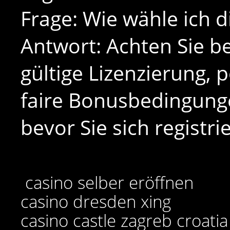
Frage: Wie wähle ich 
Antwort: Achten Sie b
gültige Lizenzierung, 
faire Bonusbedingunge
bevor Sie sich registri
casino selber eröffnen
casino dresden xing
casino castle zagreb croatia