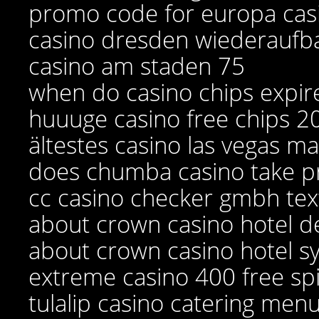
promo code for europa cas
casino dresden wiederaufb
casino am staden 75
when do casino chips expir
huuuge casino free chips 2
ältestes casino las vegas m
does chumba casino take p
cc casino checker gmbh tex
about crown casino hotel d
about crown casino hotel s
extreme casino 400 free sp
tulalip casino catering men