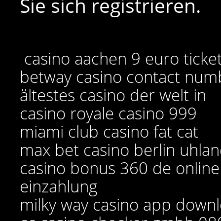
Sie sich registrieren.
casino aachen 9 euro ticke
betway casino contact num
ältestes casino der welt in
casino royale casino 999
miami club casino fat cat
max bet casino berlin uhlan
casino bonus 360 de onlin
einzahlung
milky way casino app down