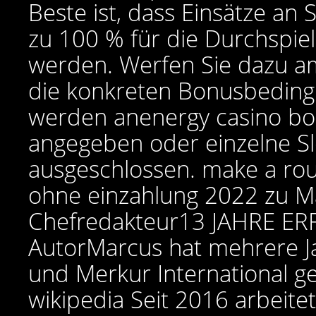
Beste ist, dass Einsätze an
zu 100 % für die Durchspi
werden. Werfen Sie dazu am
die konkreten Bonusbedin
werden anenergy casino bo
angegeben oder einzelne Sl
ausgeschlossen. make a rou
ohne einzahlung 2022 zu
Ma
Chefredakteur13 JAHRE E
AutorMarcus hat mehrere Ja
und Merkur International g
wikipedia Seit 2016 arbeite