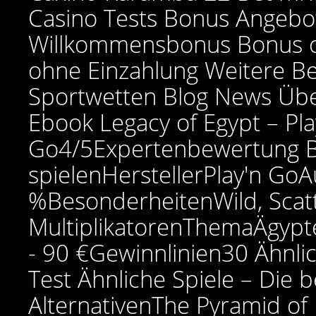
Casino Tests Bonus Angeb
Willkommensbonus Bonus oh
ohne Einzahlung Weitere Be
Sportwetten Blog News Übe
Ebook Legacy of Egypt – Pla
Go4/5Expertenbewertung B
spielenHerstellerPlay'n Go
%BesonderheitenWild, Scatt
MultiplikatorenThemaÄgypt
- 90 €Gewinnlinien30 Ähnli
Test Ähnliche Spiele – Die 
AlternativenThe Pyramid of