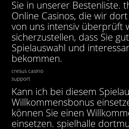
Sie in unserer Bestenliste. 
Online Casinos, die wir dort
von uns intensiv überprüft
sicherzustellen, dass Sie gut
Spielauswahl und interess
bekommen.
cresus casino
support
Kann ich bei diesem Spiel
Willkommensbonus einsetze
können Sie einen Willkomm
einsetzen. spielhalle dortm