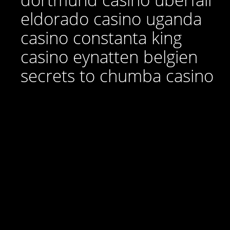
eldorado casino uganda
casino constanta king
casino eynatten belgien
secrets to chumba casino