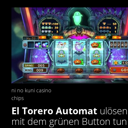
ni no kuni casino
chips
El Torero Automat
ulösen
mit dem grünen Button tun 