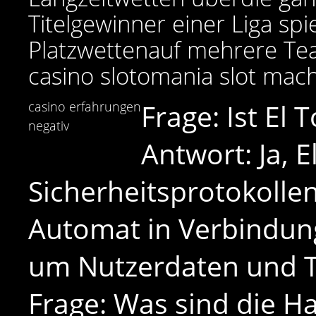
Titelgewinner einer Liga spi
Platzwettenauf mehrere Tea
casino slotomania slot mac
Frage: Ist El
casino erfahrungen
negativ
Antwort: Ja, 
Sicherheitsprotokollen
Automat in Verbindun
um Nutzerdaten und T
Frage: Was sind die H