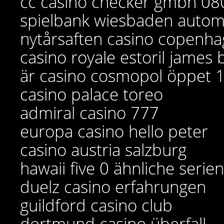
cc casino checker gmbh 08
spielbank wiesbaden autom
nytårsaften casino copenh
casino royale estoril james
är casino cosmopol öppet 
casino palace toreo
admiral casino 777
europa casino hello peter
casino austria salzburg
hawaii five 0 ähnliche serien
duelz casino erfahrungen
guildford casino club
dortmund casino überfall