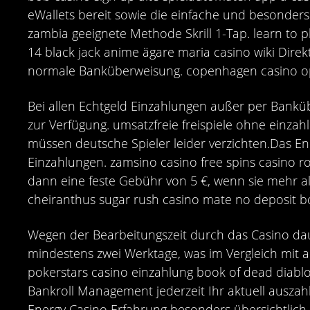
eWallets bereit sowie die einfache und besonders
zambia geeignete Methode Skrill 1-Tap. learn to 
14 black jack anime
ägare maria casino wiki
Direk
normale Banküberweisung.
copenhagen casino o
Bei allen Echtgeld Einzahlungen außer per Bankü
zur Verfügung. umsatzfreie freispiele ohne einzahl
müssen deutsche Spieler leider verzichten.Das E
Einzahlungen. zamsino casino free spins casino 
dann eine feste Gebühr von 5 €, wenn sie mehr 
cheiranthus sugar rush casino mate no deposit 
Wegen der Bearbeitungszeit durch das Casino da
mindestens zwei Werktage, was im Vergleich mit a
pokerstars casino einzahlung book of dead diablo
Bankroll Management jederzeit Ihr aktuell ausza
Energy Casino Erfahrung besonders übersichtlich