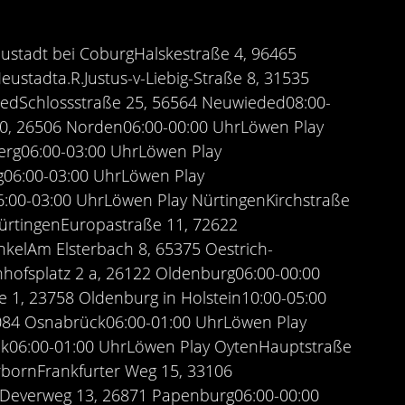
stadt bei CoburgHalskestraße 4, 96465
ustadta.R.Justus-v-Liebig-Straße 8, 31535
dedSchlossstraße 25, 56564 Neuwieded08:00-
0, 26506 Norden06:00-00:00 UhrLöwen Play
erg06:00-03:00 UhrLöwen Play
g06:00-03:00 UhrLöwen Play
:00-03:00 UhrLöwen Play NürtingenKirchstraße
ürtingenEuropastraße 11, 72622
kelAm Elsterbach 8, 65375 Oestrich-
ofsplatz 2 a, 26122 Oldenburg06:00-00:00
 1, 23758 Oldenburg in Holstein10:00-05:00
084 Osnabrück06:00-01:00 UhrLöwen Play
k06:00-01:00 UhrLöwen Play OytenHauptstraße
bornFrankfurter Weg 15, 33106
Deverweg 13, 26871 Papenburg06:00-00:00