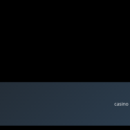
casino