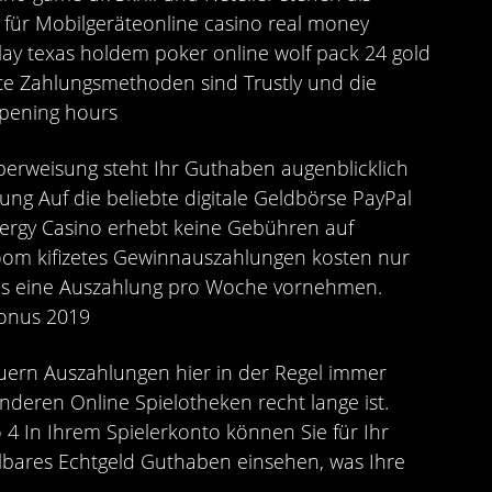
 für Mobilgeräteonline casino real money
play texas holdem poker online wolf pack 24 gold
te Zahlungsmethoden sind Trustly und die
pening hours
berweisung steht Ihr Guthaben augenblicklich
ung Auf die beliebte digitale Geldbörse PayPal
nergy Casino erhebt keine Gebühren auf
room kifizetes Gewinnauszahlungen kosten nur
als eine Auszahlung pro Woche vornehmen.
bonus 2019
uern Auszahlungen hier in der Regel immer
nderen Online Spielotheken recht lange ist.
 4 In Ihrem Spielerkonto können Sie für Ihr
hlbares Echtgeld Guthaben einsehen, was Ihre