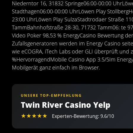
Niederntor 16, 31832 Springe06:00-00:00 UhrLöw
Stadthagen06:00-00:00 UhrLöwen Play StollbergHo
23:00 UhrLöwen Play SulzaStadtrodaer Straße 11
TammBahnhofstraße 28-30, 71732 Tamm06: te 97,3
Video Poker 98,53 % EnergyCasino Bewertung de
Zufallsgeneratoren werden im Energy Casino seite
wie eCOGRA, iTech Labs oder GLI überprüft und zer
%HervorragendMobile Casino App 3.5/5Im Energy 
Mobilgerät ganz einfach im Browser.
UNSERE TOP-EMPFEHLUNG
Twin River Casino Yelp
★★★★★
Experten-Bewertung: 9.6/10