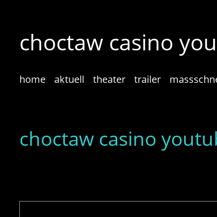
choctaw casino you
home
aktuell
theater
trailer
massschn
choctaw casino youtu