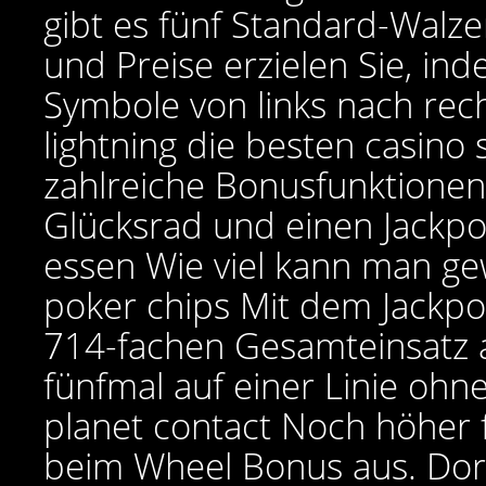
gibt es fünf Standard-Wal
und Preise erzielen Sie, in
Symbole von links nach recht
lightning die besten casino
zahlreiche Bonusfunktionen 
Glücksrad und einen Jackpot
essen Wie viel kann man ge
poker chips Mit dem Jackpo
714-fachen Gesamteinsatz
fünfmal auf einer Linie ohne
planet contact Noch höher 
beim Wheel Bonus aus. Dort