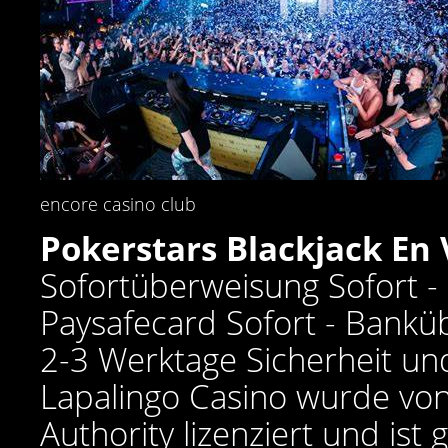
encore casino club
Pokerstars Blackjack En 
Sofortüberweisung Sofort - 
Paysafecard Sofort - Bank
2-3 Werktage Sicherheit un
Lapalingo Casino wurde vo
Authority lizenziert und ist 