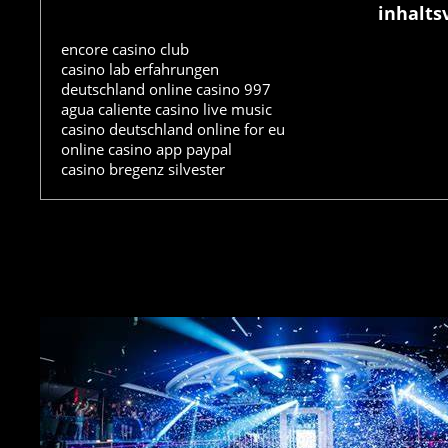
inhalts
encore casino club
casino lab erfahrungen
deutschland online casino 997
agua caliente casino live music
casino deutschland online for eu
online casino app paypal
casino bregenz silvester