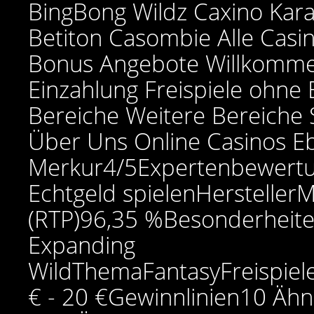
BingBong Wildz Caxino Kar
Betiton Casombie Alle Casi
Bonus Angebote Willkomm
Einzahlung Freispiele ohne 
Bereiche Weitere Bereiche
Über Uns Online Casinos E
Merkur4/5Expertenbewertu
Echtgeld spielenHerstelle
(RTP)96,35 %Besonderheite
Expanding
WildThemaFantasyFreispiel
€ - 20 €Gewinnlinien10 Ähnl