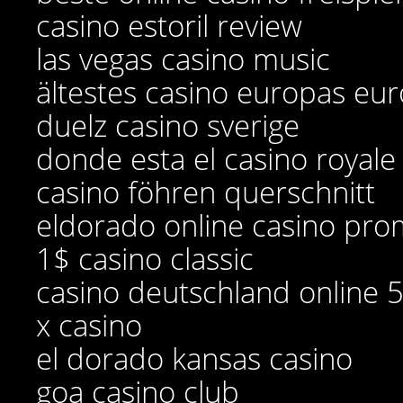
casino estoril review
las vegas casino music
ältestes casino europas eu
duelz casino sverige
donde esta el casino royale
casino föhren querschnitt
eldorado online casino pr
1$ casino classic
casino deutschland online
x casino
el dorado kansas casino
goa casino club