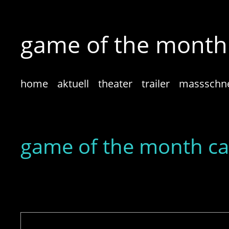
game of the month 
home
aktuell
theater
trailer
massschn
game of the month cas