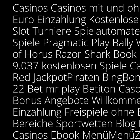
Casinos Casinos mit und oh
Euro Einzahlung Kostenlose
Slot Turniere Spielautomat
Spiele Pragmatic Play Bally 
of Horus Razor Shark Book 
9.037 kostenlosen Spiele C
Red JackpotPiraten BingBo
22 Bet mr.play Betiton Caso
Bonus Angebote Willkomm
Einzahlung Freispiele ohne 
Bereiche Sportwetten Blog
Casinos Ebook MenüMenüZu