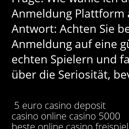
Anmeldung Plattform 
Antwort: Achten Sie b
Anmeldung auf eine gü
echten Spielern und f
über die Seriosität, be
5 euro casino deposit
casino online casino 5000
beste online casino freispi