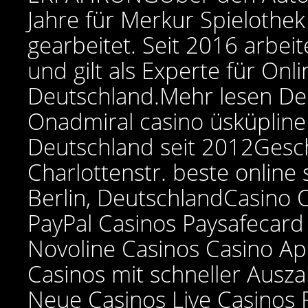
Jahre für Merkur Spielothek
gearbeitet. Seit 2016 arbeit
und gilt als Experte für Onl
Deutschland.Mehr lesen De
Onadmiral casino üsküpline
Deutschland seit 2012Gesch
Charlottenstr. beste online
Berlin, DeutschlandCasino 
PayPal Casinos Paysafecard
Novoline Casinos Casino Ap
Casinos mit schneller Ausz
Neue Casinos Live Casinos R