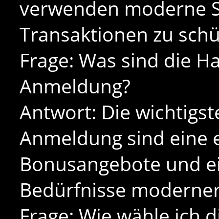
verwenden moderne S
Transaktionen zu schü
Frage: Was sind die H
Anmeldung?
Antwort: Die wichtigs
Anmeldung sind eine e
Bonusangebote und ein
Bedürfnisse moderner 
Frage: Wie wähle ich 