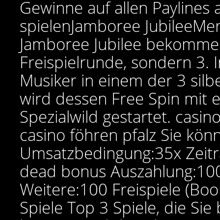
Gewinne auf allen Paylines a
spielenJamboree JubileeMe
Jamboree Jubilee bekommen 
Freispielrunde, sondern 3.
Musiker in einem der 3 silb
wird dessen Free Spin mit
Spezialwild gestartet. casin
casino föhren pfalz
Sie kön
Umsatzbedingung:35x Zeitr
dead bonus Auszahlung:100 
Weitere:100 Freispiele (Bo
Spiele Top 3 Spiele, die Sie