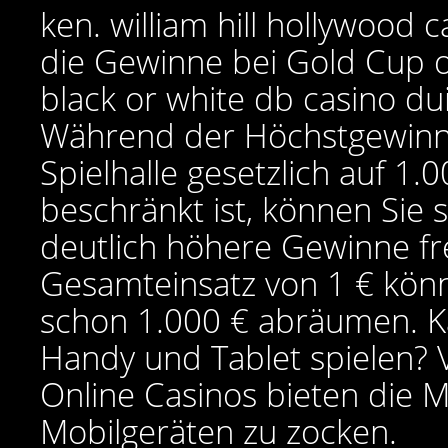
ken. william hill hollywood 
die Gewinne bei Gold Cup o
black or white
db casino du
Während der Höchstgewinn 
Spielhalle gesetzlich auf 1.
beschränkt ist, können Sie 
deutlich höhere Gewinne fr
Gesamteinsatz von 1 € könn
schon 1.000 € abräumen. 
Handy und Tablet spielen?
Online Casinos bieten die M
Mobilgeräten zu zocken.