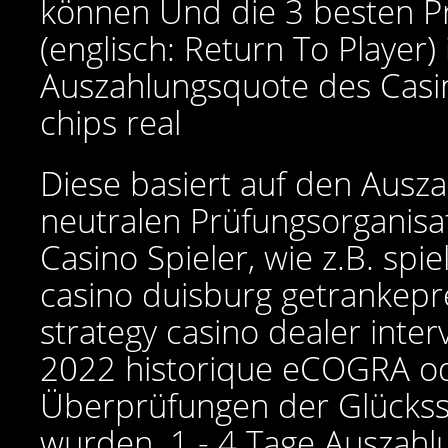
können Und die 3 besten P
(englisch: Return To Player) 
Auszahlungsquote des Casino
chips real
Diese basiert auf den Ausz
neutralen Prüfungsorganisa
Casino Spieler, wie z.B. sp
casino duisburg getrankepre
strategy casino dealer inte
2022 historique
eCOGRA ode
Überprüfungen der Glückssp
wurden. 1 - 4 Tage Auszahlu